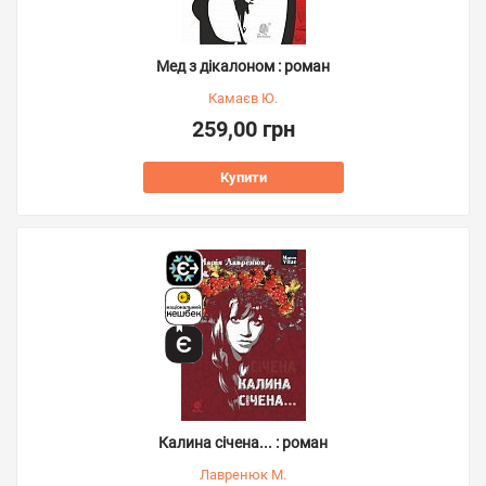
Мед з дікалоном : роман
Камаєв Ю.
259,00 грн
Купити
Калина січена... : роман
Лавренюк М.