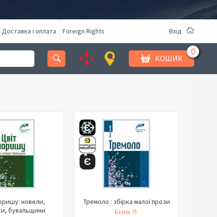
Доставка і оплата
Foreign Rights
Вхід
КОШИК
оришу: новели,
Тремоло : збірка малої прози
ки, бувальщини
Білик Л.