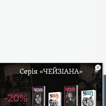
Rights
|
Інтернет-магазин «Видавництво Богдан»:
46018, м. Тернопіль, А/С 529
Тел.: (067) 350-18-70, (066) 727-17-62