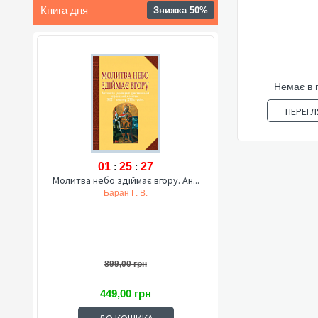
Книга дня
Знижка 50%
Немає в 
ПЕРЕГЛ
01
:
25
:
26
Молитва небо здіймає вгору. Ан...
Баран Г. В.
899,00 грн
449,00 грн