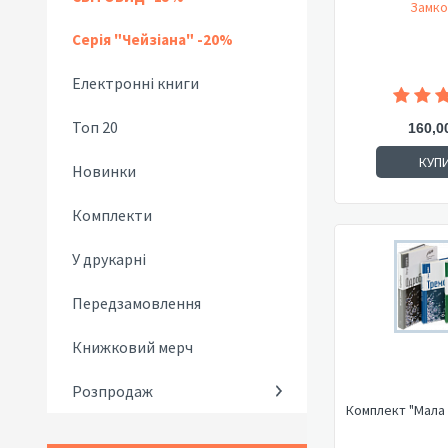
Замко
Серія "Чейзіана" -20%
Електронні книги
Топ 20
160,0
КУП
Новинки
Комплекти
У друкарні
Передзамовлення
Книжковий мерч
Розпродаж
Комплект "Мала 