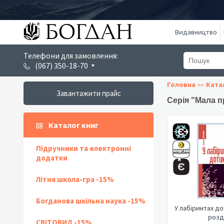
Видавництво
Телефони для замовлення:
(067) 350-18-70
Головна
Ката
Завантажити прайс
Серія "Мала п
Каталог книг
Підручники та електронні
додатки
Літня школа-гра -15%
Богданова шкільна наука -15%
У лабіринтах до
розд
СВІТОВИД -15%