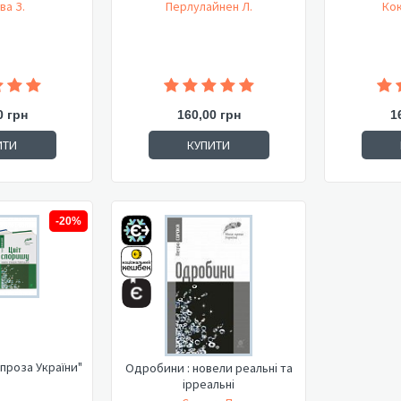
ва З.
Перлулайнен Л.
Кок
0 грн
160,00 грн
1
ИТИ
КУПИТИ
-20%
проза України"
Одробини : новели реальні та
ірреальні