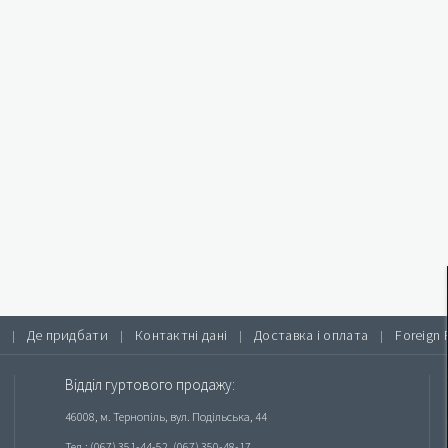
Де придбати
Контактні дані
Доставка і оплата
Foreign 
|
|
|
|
Відділ гуртового продажу:
46008, м. Тернопіль, вул. Подільська, 44
Тел.: (067) 351-44-52, (067) 350-48-17