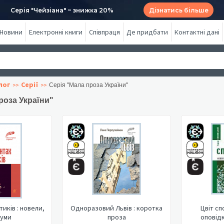
Серія "Чейзіана" ~ знижка 20%
Дізнатись більше
Новини
Електронні книги
Співпраця
Де придбати
Контактні дані
лог
Серії
Серія "Мала проза України"
роза України"
тиків : новели,
Одноразовий Львів : коротка
Цвіт сп
уми
проза
оповід