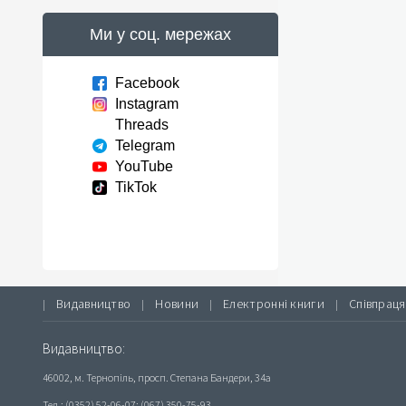
Ми у соц. мережах
Facebook
Instagram
Threads
Telegram
YouTube
TikTok
Видавництво
Новини
Електронні книги
Співпраця
|
|
|
|
Видавництво:
46002, м. Тернопіль, просп. Степана Бандери, 34а
Тел.: (0352) 52-06-07; (067) 350-75-93