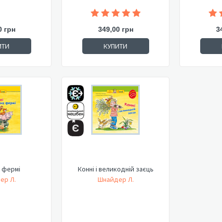
0 грн
349,00 грн
3
ИТИ
КУПИТИ
а фермі
Конні і великодній заєць
ер Л.
Шнайдер Л.