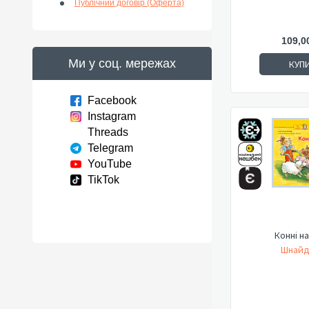
Публічний договір (Оферта)
109,0
Ми у соц. мережах
КУП
Facebook
Instagram
Threads
Telegram
YouTube
TikTok
Конні н
Шнайд