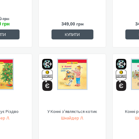
0 грн
0 грн
349,00 грн
3
ИТИ
КУПИТИ
кує Різдво
У Конні з’являється котик
Конні 
ер Л.
Шнайдер Л.
Ш