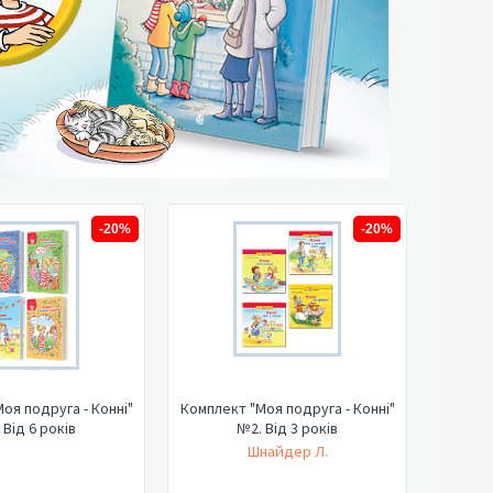
-20%
-20%
оя подруга - Конні"
Комплект "Моя подруга - Конні"
 Від 6 років
№2. Від 3 років
Шнайдер Л.