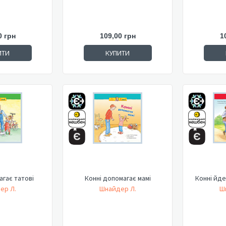
0 грн
109,00 грн
1
ИТИ
КУПИТИ
агає татові
Конні допомагає мамі
Конні йде
ер Л.
Шнайдер Л.
Ш