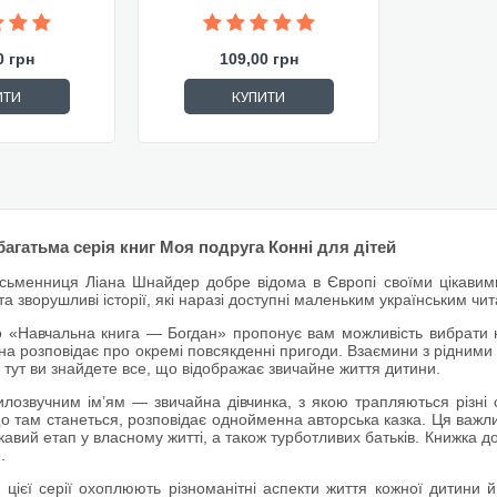
0 грн
109,00 грн
ИТИ
КУПИТИ
багатьма
серія книг Моя подруга Конні
для дітей
сьменниця Ліана Шнайдер добре відома в Європі своїми цікавими
 та зворушливі історії, які наразі доступні маленьким українським чи
 «Навчальна книга — Богдан» пропонує вам можливість вибрати най
жна розповідає про окремі повсякденні пригоди. Взаємини з рідними 
тут ви знайдете все, що відображає звичайне життя дитини.
илозвучним ім’ям — звичайна дівчинка, з якою трапляються різні с
що там станеться, розповідає однойменна авторська казка. Ця важл
кавий етап у власному житті, а також турботливих батьків. Книжка 
н.
й цієї серії охоплюють різноманітні аспекти життя кожної дитини