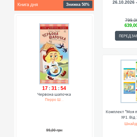
26.10.2026 
Книга дня
Знижка 50%
799,0
639,0
ПЕРЕДЗА
17
:
31
:
53
Червона шапочка
Перро Ш. .
Комплект "Моя п
№1. Від 
Шнайд
99,00 грн