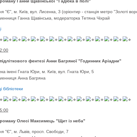
 роману Ганни Щавінської "Гадюка в полі"
я "Є", м. Київ, вул. Лисенка, 3 (орієнтир - станція метро "Золоті вор
менниця Ганна Щавінська, модераторка Тетяна Чіхрай
і
2:00
підліткового фентезі Анни Багряної "Годинник Аріадни"
ека імені Гната Юри, м. Київ, вул. Гната Юри, 5
менниця Анна Багряна
і бібліотеки
5:00
 роману Олесі Максимець "Щит із неба"
я "Є", м. Львів, просп. Свободи, 7