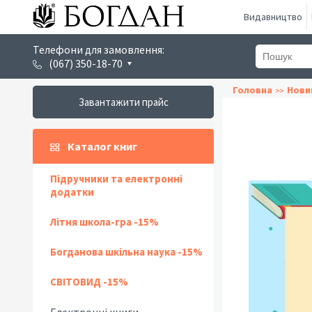
Видавництво
Телефони для замовлення:
(067) 350-18-70
Головна
Нови
Завантажити прайс
Каталог книг
Підручники та електронні
додатки
Літня школа-гра -15%
Богданова шкільна наука -15%
СВІТОВИД -15%