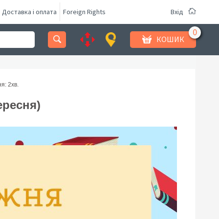
Доставка і оплата
Foreign Rights
Вхід
КОШИК
я: 2
хв.
ересня)