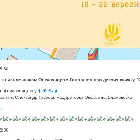
8:30
 з письменником Олександром Гаврошем про дитячу книжку "Ф
інці видавництва у
фейсбуці
менник Олександр Гаврош, модераторка Оксамитка Блажевська
і
8:30