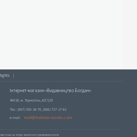
Rights
|
Інтернет-магазин «Видавництво Богдан»:
46018, м. Тернопіль, А/С 529
Тел.: (067) 350-18-70, (066) 727-17-62
mail@bohdan-books.com
e-mail:
е лише за згоди законних правовласників.