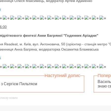
менниця Олеся Максимець, модератор Артем Адаменко
і
6:00
підліткового фентезі Анни Багряної "Годинник Аріадни"
я Readeat, м. Київ, вул. Антоновича, 50 (орієнтир - станція метро "
енниця Анна Багряна, модераторка Оксамитка Блажевська
і
Наступний допис
Попер
Василь
ю з Сергієм Пильтяєм
знаю с
списку новин