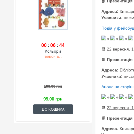
📙
Презентація
Адреса:
Книгарн
Учасники:
пись
Подія у фейсбуц
00
:
06
:
43
📆
22 вересня, 1
Кольори
Бомон Е. .
📙
Презентація 
Адреса:
Бібліот
Учасники:
пись
199,00 грн
Анонс на сторінц
99,00 грн
📆
22 вересня, 1
ДО КОШИКА
📙
Презентація
Адреса:
Книгарн