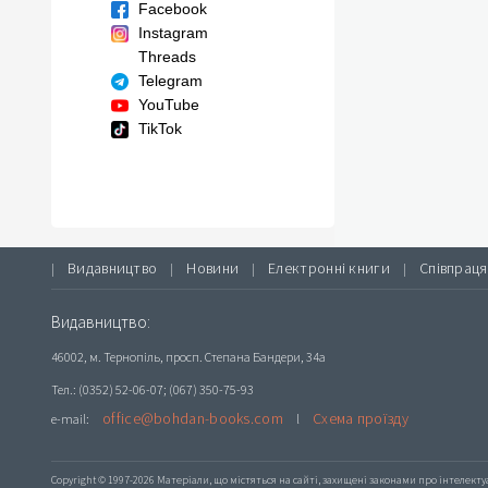
Facebook
Instagram
Threads
Telegram
YouTube
TikTok
Видавництво
Новини
Електронні книги
Співпраця
|
|
|
|
Видавництво:
46002, м. Тернопіль, просп. Степана Бандери, 34а
Тел.: (0352) 52-06-07; (067) 350-75-93
office@bohdan-books.com
Схема проїзду
e-mail:
l
Copyright © 1997-2026 Матеріали, що містяться на сайті, захищені законами про інтелекту