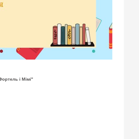
ортель і Мімі"