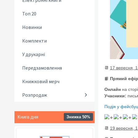
Електронні книги
Топ 20
Новинки
Комплекти
У друкарні
Передзамовлення
📆
17 вересня, 1
📙
Прямий ефір
Книжковий мерч
Онлайн
на стор
Розпродаж
Учасники:
пись
Подія у фейсбуц
Книга дня
Знижка 50%
📆
19 вересня, 1