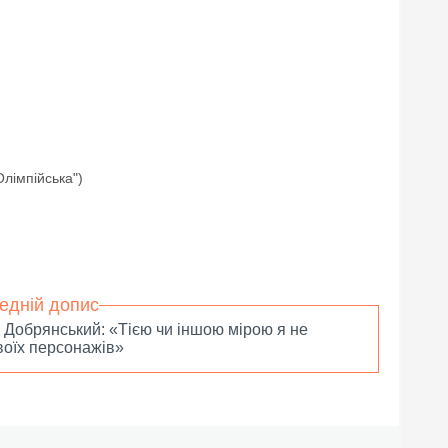
Олімпійська")
едній допис
 Добрянський: «Тією чи іншою мірою я не
воїх персонажів»