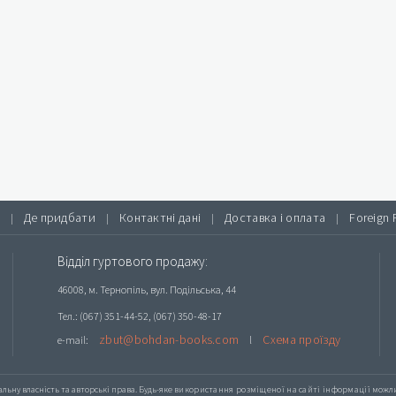
Де придбати
Контактні дані
Доставка і оплата
Foreign 
|
|
|
|
Відділ гуртового продажу:
46008, м. Тернопіль, вул. Подільська, 44
Тел.: (067) 351-44-52, (067) 350-48-17
zbut@bohdan-books.com
Схема проїзду
e-mail:
l
альну власність та авторські права. Будь-яке
використання розміщеної на сайті інформації
можлив