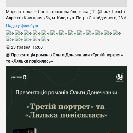
Модераторка — Лана, книжкова блогерка (ТГ: @book_beach)
Адреса:
«Книгарня «Є», м. Київ, вул. Петра Сагайдачного, 23 А
Подія у фейсбуці
📆
23 травня, 16:00
📙
Презентація романів Ольги Донеччанки «Третій портрет»
та «Лялька повісилась»