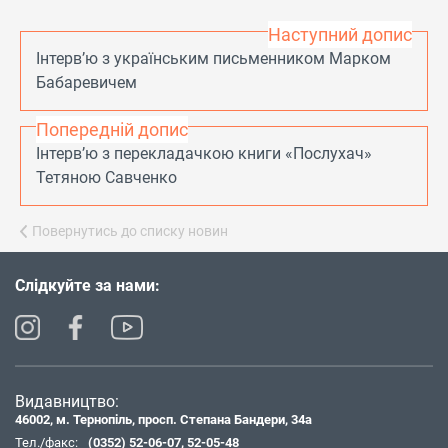
Наступний допис
Інтерв’ю з українським письменником Марком
Бабаревичем
Попередній допис
Інтерв’ю з перекладачкою книги «Послухач»
Тетяною Савченко
Повернутись до списку новин
Слідкуйте за нами:
Видавництво:
46002, м. Тернопіль, просп. Степана Бандери, 34а
Тел./факс:
(0352) 52-06-07
,
52-05-48