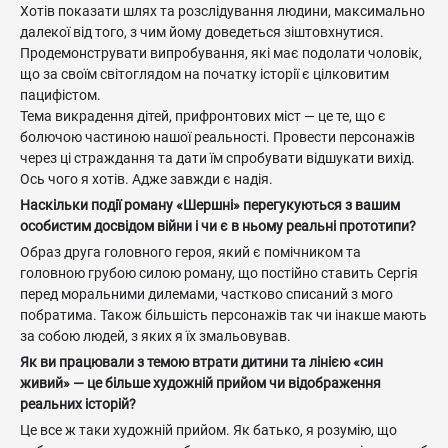
Хотів показати шлях та розслідування людини, максимально
далекої від того, з чим йому доведеться зіштовхнутися.
Продемонструвати випробування, які має подолати чоловік,
що за своїм світоглядом на початку історії є цілковитим
пацифістом.
Тема викрадення дітей, прифронтових міст — це те, що є
болючою частиною нашої реальності. Провести персонажів
через ці страждання та дати їм спробувати відшукати вихід.
Ось чого я хотів. Адже завжди є надія.
Наскільки події роману «Шершні» перегукуються з вашим
особистим досвідом війни і чи є в ньому реальні прототипи?
Образ друга головного героя, який є помічником та
головною грубою силою роману, що постійно ставить Сергія
перед моральними дилемами, частково списаний з мого
побратима. Також більшість персонажів так чи інакше мають
за собою людей, з яких я їх змальовував.
Як ви працювали з темою втрати дитини та лінією «син
живий» — це більше художній прийом чи відображення
реальних історій?
Це все ж таки художній прийом. Як батько, я розумію, що