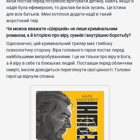
якби постав перед потребою врятувати дитину, навіть якщо б
надія була ефемерною, то доклав би всіх зусиль. Це істина
для всіх батьків. Мені хотілося додати надії в такий
жорстокий твір.
Чи можна вважати «Шершнів» не лише кримінальним
романом, а й історією про віру, сумнів і внутрішню боротьбу?
Однозначно, цей кримінальний трилер має глибоку
психологічну сторону. Віра головного героя постає перед
найбільшими випробуваннями. І це не тільки про віру в Бога,
а й віру в себе та близьких людей. Поставши перед обличчям
смерті, інколи доводиться переглянути свої цінності. Головні
герої це відчули сповна.