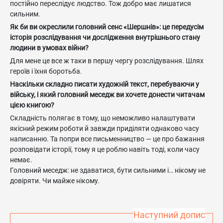
постійно переслідує людство. Тож добро має лишатися
сильним.
Як би ви окреслили головний сенс «Шершнів»: це передусім
історія розслідування чи дослідження внутрішнього стану
людини в умовах війни?
Для мене це все ж таки в першу чергу розслідування. Шлях
героїв і їхня боротьба.
Наскільки складно писати художній текст, перебуваючи у
війську, і який головний меседж ви хочете донести читачам
цією книгою?
Складність полягає в тому, що неможливо налаштувати
якісний режим роботи й завжди приділяти однаково часу
написанню. Та попри все письменництво — це про бажання
розповідати історії, тому я це роблю навіть тоді, коли часу
немає.
Головний меседж: не здаватися, бути сильними і… нікому не
довіряти. Чи майже нікому.
Наступний допис