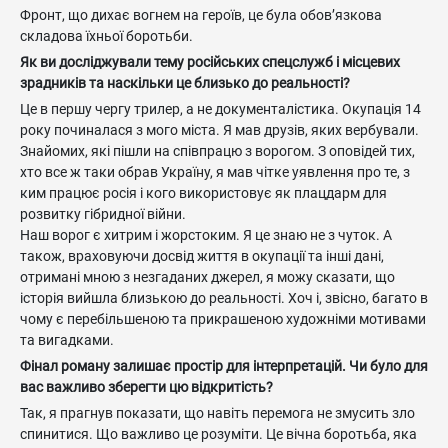
Фронт, що дихає вогнем на героїв, це була обов’язкова
складова їхньої боротьби.
Як ви досліджували тему російських спецслужб і місцевих
зрадників та наскільки це близько до реальності?
Це в першу чергу трилер, а не документалістика. Окупація 14
року починалася з мого міста. Я мав друзів, яких вербували.
Знайомих, які пішли на співпрацю з ворогом. З оповідей тих,
хто все ж таки обрав Україну, я мав чітке уявлення про те, з
ким працює росія і кого використовує як плацдарм для
розвитку гібридної війни.
Наш ворог є хитрим і жорстоким. Я це знаю не з чуток. А
також, враховуючи досвід життя в окупації та інші дані,
отримані мною з незгаданих джерел, я можу сказати, що
історія вийшла близькою до реальності. Хоч і, звісно, багато в
чому є перебільшеною та прикрашеною художніми мотивами
та вигадками.
Фінал роману залишає простір для інтерпретацій. Чи було для
вас важливо зберегти цю відкритість?
Так, я прагнув показати, що навіть перемога не змусить зло
спинитися. Що важливо це розуміти. Це вічна боротьба, яка