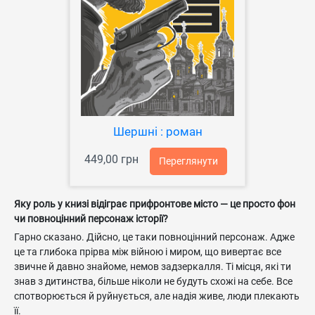
Шершні : роман
449,00 грн
Переглянути
Яку роль у книзі відіграє прифронтове місто — це просто фон
чи повноцінний персонаж історії?
Гарно сказано. Дійсно, це таки повноцінний персонаж. Адже
це та глибока прірва між війною і миром, що вивертає все
звичне й давно знайоме, немов задзеркалля. Ті місця, які ти
знав з дитинства, більше ніколи не будуть схожі на себе. Все
спотворюється й руйнується, але надія живе, люди плекають
її.