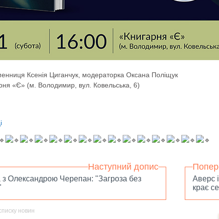
енниця Ксенія Циганчук, модераторка Оксана Поліщук
рня «Є» (м. Володимир, вул. Ковельська, 6)
і
Наступний допис
Попер
 з Олександрою Черепан: "Загроза без
Аверс і
"
крає с
списку новин