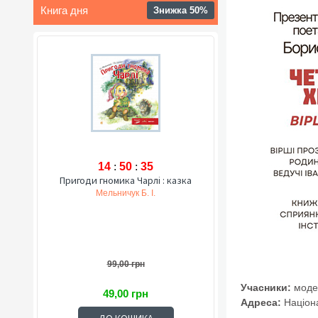
Книга дня
Знижка 50%
14
:
50
:
34
Пригоди гномика Чарлі : казка
Мельничук Б. І.
99,00 грн
Учасники:
модер
49,00 грн
Адреса:
Націона