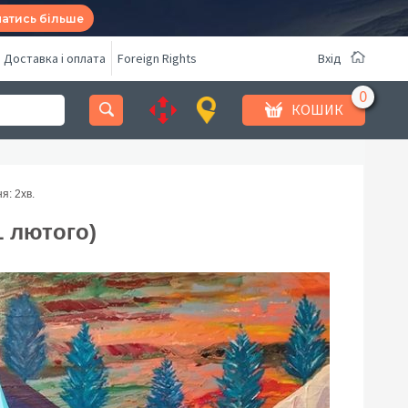
натись більше
Доставка і оплата
Foreign Rights
Вхід
КОШИК
я: 2
хв.
1 лютого)