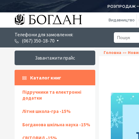
РОЗПРОДАЖ ~ 1
Видавництво
Телефони для замовлення:
(067) 350-18-70
Головна
Нови
Завантажити прайс
Каталог книг
Підручники та електронні
додатки
Літня школа-гра -15%
Богданова шкільна наука -15%
СВІТОВИД -15%