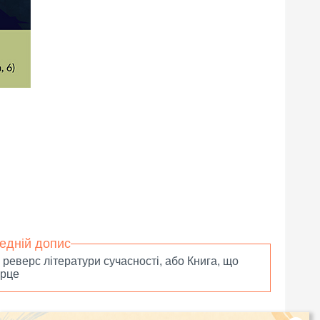
едній допис
 реверс літератури сучасності, або Книга, що
ерце