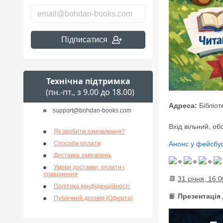
Підписатися
Технічна підтримка
(пн.-пт., з 9.00 до 18.00)
Адреса:
Бібліот
support@bohdan-books.com
Вхід вільний, о
Як зробити замовлення?
Способи оплати
Анонс у фейсбуц
Доставка замовлень
Умови доставки, оплати і
повернення
📆
31 січня, 16:0
Політика конфіденційності
📙
Презентація 
Публічний договір (Оферта)