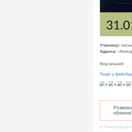
Учасниці:
письм
Адреса:
«Книга
Вхід вільний
Подія у фейсбуц
Розмова
обличчя
Повернутись до 