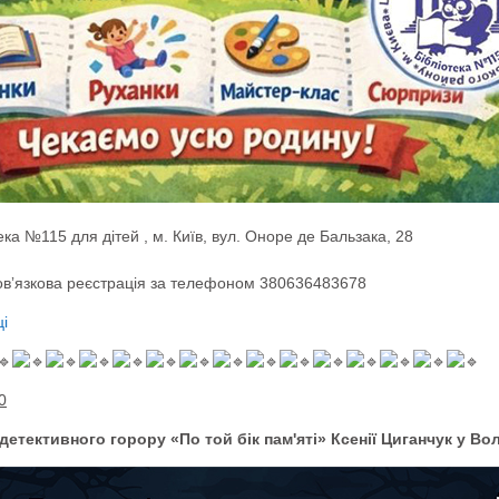
ека №115 для дітей , м. Київ, вул. Оноре де Бальзака, 28
бовʼязкова реєстрація за телефоном 380636483678
і
0
детективного горору «По той бік пам'яті» Ксенії Циганчук у В