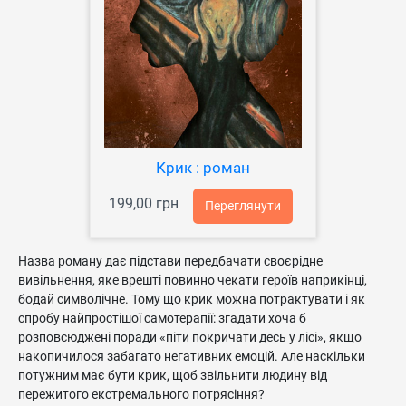
Крик : роман
199,00 грн
Переглянути
Назва роману дає підстави передбачати своєрідне
вивільнення, яке врешті повинно чекати героїв наприкінці,
бодай символічне. Тому що крик можна потрактувати і як
спробу найпростішої самотерапії: згадати хоча б
розповсюджені поради «піти покричати десь у лісі», якщо
накопичилося забагато негативних емоцій. Але наскільки
потужним має бути крик, щоб звільнити людину від
пережитого екстремального потрясіння?