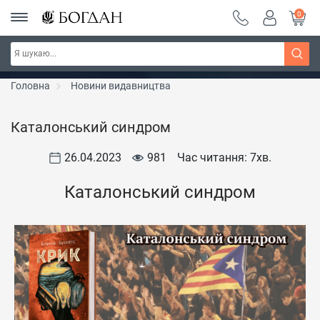
0
Серія "Чейзіана" ~ знижка 20%
Дізнатись більше
Головна
Новини видавництва
Каталонський синдром
26.04.2023
981
Час читання: 7
хв.
Каталонський синдром