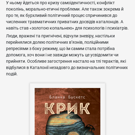
У ньому йдеться про кризу самоідентичності, конфлікт
поколінь, морально-етичні проблеми. Але також зокрема й
про те, як бурхливий політичний процес спричинився до
численних травматичних приватних досвідів каталонців. А
навіть став «золотою копальнею» для психологів і психіатрів.
Люди, вражені та пригнічені, відчули зневіру, настільки
перейнялися долею політичних в’язнів, поліційними
репресіями з боку режиму, що їм самим стала потрібна
допомога, хоч вони і не завжди можуть це усвідомити чи
прийняти. Особливе загострення настало на тлі терактів, які
відбулися в Каталонії незадовго до визначальних політичних
подій.