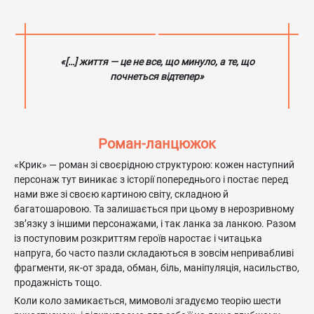
«[…] життя — це не все, що минуло, а те, що
почнеться відтепер»
Роман-ланцюжок
«Крик» — роман зі своєрідною структурою: кожен наступний
персонаж тут виникає з історії попереднього і постає перед
нами вже зі своєю картиною світу, складною й
багатошаровою. Та залишається при цьому в нерозривному
зв’язку з іншими персонажами, і так ланка за ланкою. Разом
із поступовим розкриттям героїв наростає і читацька
напруга, бо часто пазли складаються в зовсім непривабливі
фрагменти, як-от зрада, обман, біль, маніпуляція, насильство,
продажність тощо.
Коли коло замикається, мимоволі згадуємо теорію шести