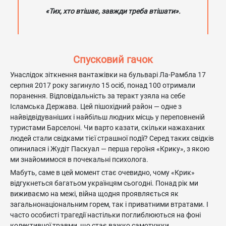
«Тих, хто втішає, завжди треба втішати».
Спусковий гачок
Унаслідок зіткнення вантажівки на бульварі Ла-Рамбла 17
серпня 2017 року загинуло 15 осіб, понад 100 отримали
поранення. Відповідальність за теракт узяла на себе
Ісламська Держава. Цей пішохідний район — одне з
найвідвідуваніших і найбільш людних місць у переповненій
туристами Барселоні. Чи варто казати, скільки нажаханих
людей стали свідками тієї страшної події? Серед таких свідків
опинилася і Жудіт Паскуал — перша героїня «Крику», з якою
ми знайомимося в почекальні психолога.
Мабуть, саме в цей момент стає очевидно, чому «Крик»
відгукнеться багатьом українцям сьогодні. Понад рік ми
виживаємо на межі, війна щодня проявляється як
загальнонаціональним горем, так і приватними втратами. І
часто особисті трагедії настільки поглиблюються на фоні
колективної травми, що стає важко самотужки