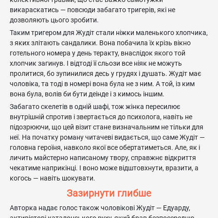
викараскатись — повсюди забагато тригерів, які не
дозволяють цього зробити.
Таким тригером для Жудіт стали ніжки маленького хлопчика,
з яких злітають сандалики. Вона побачила їх крізь вікно
готельного номера у день теракту, внаслідок якого той
хлопчик загинув. І відтоді її сльози все ніяк не можуть
пролитися, бо зупинилися десь у грудях і душать. Жудіт має
чоловіка, та тоді в номері вона була не з ним. А той, із ким
вона була, волів би бути деінде і з кимось іншим.
Забагато скелетів в одній шафі, тож жінка пересилює
внутрішній спротив і звертається до психолога, навіть не
підозрюючи, що цей візит стане визначальним не тільки для
неї. На початку роману читачеві видається, що саме Жудіт —
головна героїня, навколо якої все обертатиметься. Але, як і
личить майстерно написаному твору, справжнє відкриття
чекатиме наприкінці. І воно може відштовхнути, вразити, а
когось — навіть шокувати.
Зазирнути глибше
Авторка надає голос також чоловікові Жудіт — Едуарду,
активістові каталонського руху, який брав безпосередню