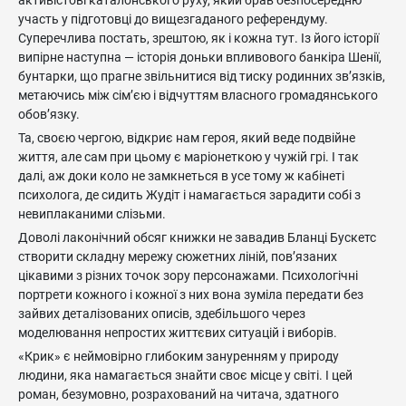
участь у підготовці до вищезгаданого референдуму.
Суперечлива постать, зрештою, як і кожна тут. Із його історії
випірне наступна — історія доньки впливового банкіра Шенії,
бунтарки, що прагне звільнитися від тиску родинних зв’язків,
метаючись між сім’єю і відчуттям власного громадянського
обов’язку.
Та, своєю чергою, відкриє нам героя, який веде подвійне
життя, але сам при цьому є маріонеткою у чужій грі. І так
далі, аж доки коло не замкнеться в усе тому ж кабінеті
психолога, де сидить Жудіт і намагається зарадити собі з
невиплаканими слізьми.
Доволі лаконічний обсяг книжки не завадив Бланці Бускетс
створити складну мережу сюжетних ліній, пов’язаних
цікавими з різних точок зору персонажами. Психологічні
портрети кожного і кожної з них вона зуміла передати без
зайвих деталізованих описів, здебільшого через
моделювання непростих життєвих ситуацій і виборів.
«Крик» є неймовірно глибоким зануренням у природу
людини, яка намагається знайти своє місце у світі. І цей
роман, безумовно, розрахований на читача, здатного