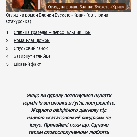
Огляд на роман Бланки Бускетс «Крик» (авт. Ірина
Стахурська)
Спільна трагедія — персональний шок
Роман-ланцюжок
Спусковий гачок
Зазирнути глибше
Цікавий факт
Якщо ви одразу потягнулися шукати
термін із заголовка в ґуґлі, постривайте.
Жодного офіційного діагнозу під
назвою «каталонський синдром» не
існує. Принаймні поки що. Одначе
таким словосполученням люблять