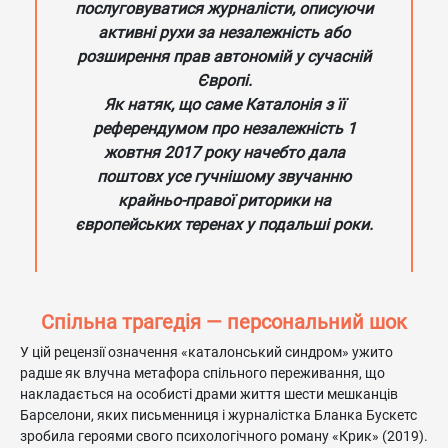
послуговуватися журналісти, описуючи
активні рухи за незалежність або
розширення прав автономій у сучасній
Європі.
Як натяк, що саме Каталонія з її
референдумом про незалежність 1
жовтня 2017 року начебто дала
поштовх усе гучнішому звучанню
крайньо-правої риторики на
європейських теренах у подальші роки.
Спільна трагедія — персональний шок
У цій рецензії означення «каталонський синдром» ужито
радше як влучна метафора спільного переживання, що
накладається на особисті драми життя шести мешканців
Барселони, яких письменниця і журналістка Бланка Бускетс
зробила героями свого психологічного роману «Крик» (2019).