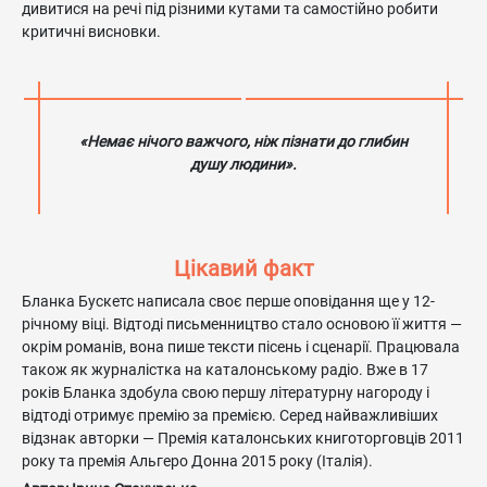
дивитися на речі під різними кутами та самостійно робити
критичні висновки.
«Немає нічого важчого, ніж пізнати до глибин
душу людини».
Цікавий факт
Бланка Бускетс написала своє перше оповідання ще у 12-
річному віці. Відтоді письменництво стало основою її життя —
окрім романів, вона пише тексти пісень і сценарії. Працювала
також як журналістка на каталонському радіо. Вже в 17
років Бланка здобула свою першу літературну нагороду і
відтоді отримує премію за премією. Серед найважливіших
відзнак авторки — Премія каталонських книготорговців 2011
року та премія Альгеро Донна 2015 року (Італія).