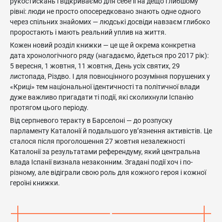
рукостискань і відкриваємо для себе її на дещо глибшому
рівні: люди не просто опосередковано знають одне одного
через спільних знайомих — людські досвіди навзаєм глибоко
проростають і мають реальний уплив на життя.
Кожен новий розділ книжки — це ще й окрема конкретна
дата хронологічного ряду (нагадаємо, йдеться про 2017 рік):
5 вересня, 1 жовтня, 11 жовтня, День усіх святих, 29
листопада, Різдво. І для повноцінного розуміння порушених у
«Криці» тем національної ідентичності та політичної влади
дуже важливо пригадати ті події, які сколихнули Іспанію
протягом цього періоду.
Від серпневого теракту в Барселоні — до розпуску
парламенту Каталонії й подальшого ув’язнення активістів. Це
сталося після проголошення 27 жовтня незалежності
Каталонії за результатами референдуму, який центральна
влада Іспанії визнала незаконним. Згадані події хоч і по-
різному, але відіграли свою роль для кожного героя і кожної
героїні книжки.