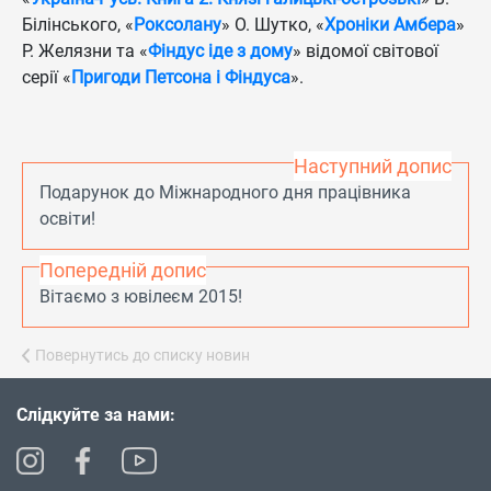
Білінського, «
Роксолану
» О. Шутко, «
Хроніки Амбера
»
Р. Желязни та «
Фіндус іде з дому
» відомої світової
серії «
Пригоди Петсона і Фіндуса
».
Наступний допис
Подарунок до Міжнародного дня працівника
освіти!
Попередній допис
Вітаємо з ювілеєм 2015!
Повернутись до списку новин
Слідкуйте за нами: