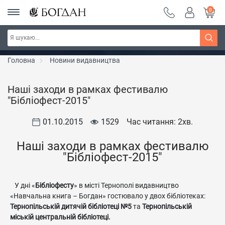
0
Серія "Чейзіана" ~ знижка 20%
Дізнатись більше
Головна
Новини видавництва
Наші заходи в рамках фестивалю
"Бібліофест-2015"
01.10.2015
1529
Час читання: 2
хв.
Наші заходи в рамках фестивалю
"Бібліофест-2015"
У дні «
Бібліофесту
» в місті Тернополі видавництво
«Навчальна книга – Богдан» гостювало у двох бібліотеках:
Тернопільській дитячій бібліотеці №5
та
Тернопільській
міській центральній бібліотеці.