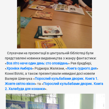
Слухачам на презентації в центральній бібліотеці були
представлені новинки видавництва з жанру фантастики:
«
Все літо наче один день: сто оповідань
» Рея бредбері,
«
Хроніки Амбера
» Роджера Желязни, «
Книга судного дня
»
Конні Вілліс, а також презентували невидані досі новели
Валерія Шевчука «
Порослий кульбабами дворик. Книга 1.
Жовте світло вікон
» та «
Порослий кульбабами дворик. Книга
2. Халабуда для коханки
».