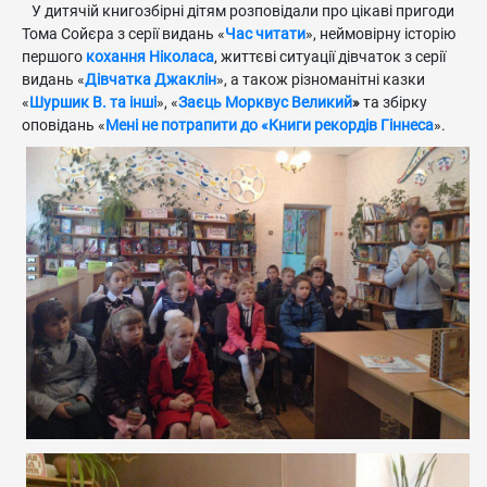
У дитячій книгозбірні дітям розповідали про цікаві пригоди
Тома Сойєра з серії видань «
Час читати
», неймовірну історію
першого
кохання Ніколаса
, життєві ситуації дівчаток з серії
видань «
Дівчатка Джаклін
», а також різноманітні казки
«
Шуршик В. та інші
», «
Заєць Морквус Великий
»
та збірку
оповідань «
Мені не потрапити до «Книги рекордів Гіннеса
».