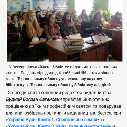
У Всеукраїнський день бібліотек видавництво «Навчальна
книга – Богдан» відвідало дві найбільші бібліотеки рідного
міста:
Тернопільську обласну універсальну наукову
бібліотеку
та
Тернопільську обласну бібліотеку для дітей
.
З нагоди свята головний редактор видавництва
Будний Богдан Євгенович
привітав бібліотечних
працівників з їхнім професійним святом та подарував
для книгозбірень нові книги видавництва: бестселери
«
Україна-Русь. Книга 1. Споконвічна земля
» та
«
Україна-Русь. Книга 2. Князі галицькі-острозькі
» В.