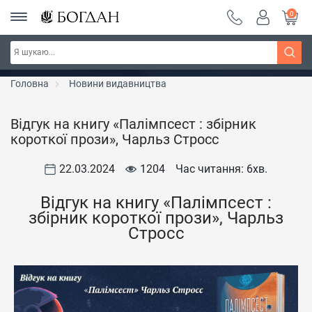
0
РОЗПРОДАЖ ~ 150 грн ~ 200 грн ~ 250 грн ~
Дізнатись більше
300 грн ~ РОЗПРОДАЖ
Головна
Новини видавництва
Відгук на книгу «Палімпсест : збірник
короткої прози», Чарльз Стросс
22.03.2024
1204
Час читання: 6
хв.
Відгук на книгу «Палімпсест :
збірник короткої прози», Чарльз
Стросс