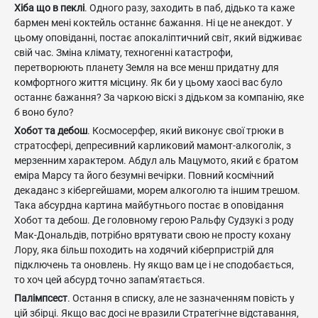
Хіба що в пеклі
. Одного разу, заходить в паб, дідько та каже
бармен мені коктейль останнє бажання. Ні це не анекдот. У
цьому оповіданні, постає апокаліптичний світ, який відживає
свій час. Зміна клімату, техногенні катастрофи,
перетворюють планету Земля на все менш придатну для
комфортного життя місцину. Як би у цьому хаосі вас було
останнє бажання? За чаркою віскі з дідьком за компанію, яке
б воно було?
Хобот та дебош
. Космосерфер, який виконує свої трюки в
стратосфері, депресивний карликовий мамонт-алкоголік, з
мерзенним характером. Абдул аль Мацумото, який є братом
еміра Марсу та його безумні вечірки. Повний космічний
декаданс з кібергейшами, морем алкоголю та іншим трешом.
Така абсурдна картина майбутнього постає в оповідання
Хобот та дебош. Де головному герою Ральфу Судзукі з роду
Мак-Дональдів, потрібно врятувати свою не просту кохану
Лору, яка більш походить на ходячий кіберпристрій для
підключень та оновлень. Ну якщо вам це і не сподобається,
то хоч цей абсурд точно запам'ятається.
Палімпсест
. Остання в списку, але не зазначенням повість у
цій збірці. Якщо вас досі не вразили Стратегічне відставання,