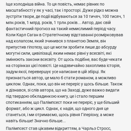
Іще холодніша війна. То ця повість, немає рівних по
масштабності у як у часі, так і просторі. Дуже рідко можна
зустріти твори, де події відбуваються за 10 тичяч, 100 тисяч, 1
млн.років, 1 млрд. років, 1 трлн.років... Автор, дає свій
фантастичний прогноз на такий немислимий період часу.
Коли Карл Саган в Стратегічному відставанні розмірковував
над колапсом, який зчинився з планетою Земля, він
припустив гіпотезу, що це могли зробити лише до абсурду
могутні сили, цивілізації, яким немає рівні у всесвіті, які
змінюють закони всесвіту. От щось подібне, вас буде чекати
на сторінках цієї повісті. Це надзвичайно захоплива історія,
задум якої, перевершує усе написане в цій збірці. Як
признається автор, це мало б стати романом, а можливо
циклом. Однак, поки, що він не переріс у щось більше. Також
я дізнався, зі слів автора, що на Заході, дуже важко видати
під твердою обкладинкою книгу, це і стало першим
спотиканням, що Палімпсест поки не переріс, у ще більший
формат, або ж цикл. Однак, є надія, що одного дня це
станеться, і ми отримаємо, щось рівня Гіперіону, а може
навіть більше! Значно більше...
Палімпсест став цікавим відкриттям, а Чарльз Стросс,