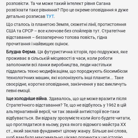
розповісти. Та чи може такий інтелект рівня Сагана
розв'язати таке рівняння? Про це окреме оповідання я дуже
детально розписав
ТУТ
.
Що сталось із планетою Земля, сюжетні лінії, протистояння
США та СРСР – все ключове без спойлерів тут. Стратегічне
відставання – беззаперечно топова повість, гідна
прочитання і найвищих оцінок.
Блудна Ферма
. Ця футуристична історія, про подружжя, яке
проживає в сільській місцевості в часи, коли роботи
заполонили всі ланки виробництва, люди настільки
піддались техно модифікаціям, що породжують біосимбіози
технологічних машин, які колонізують інші планети... Таке
своєрідне, коротке оповідання, закінчення у вас викличуть
певні емоції.
Іще холодніше війна
. Здавалось, що ще може вразити після
Стратегічного відставання? Те, що не відбулось у 1962 в цій
альтернативній версії, чи так званій антиісторії все-таки
відбувається. Ви відразу зрозумієте коли його будете читати,
що проглядатися в ньому, рука якого відомого майстра ХХ
ст., який заклав фундамент цілому жанру. Більше ані слова,
щоб вам було максимально цікаво поринути у цю історію.