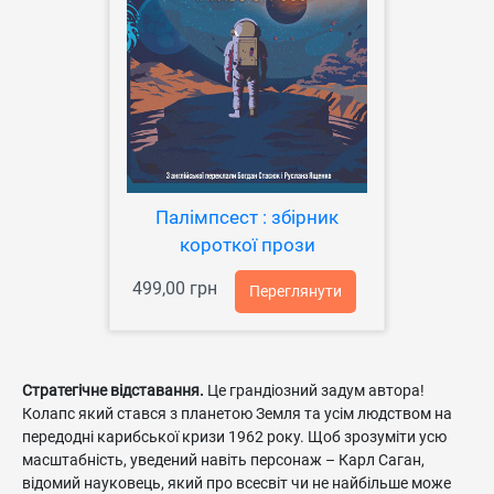
Палімпсест : збірник
короткої прози
499,00 грн
Переглянути
Стратегічне відставання.
Це грандіозний задум автора!
Колапс який стався з планетою Земля та усім людством на
передодні карибської кризи 1962 року. Щоб зрозуміти усю
масштабність, уведений навіть персонаж – Карл Саган,
відомий науковець, який про всесвіт чи не найбільше може