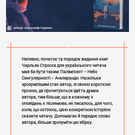
Напевно, початок та порядок видання книг
Чарльза Стросса для українського читача
мав би бути таким: Палімпсест – Небо
Сингулярності – Ачелерандо. Наскільки
зрозумілішим стає автор, зі своєю короткою
прозою, де прочитуються ідеї та думки
автора, тим більше, що в кожному з
оповідань є післямова, як писалось, для чого,
коли, що хотілось, цією конкретною історією
сказати читачу. Допомагає й переднє слово
автора, більше зрозуміти цю збірку.