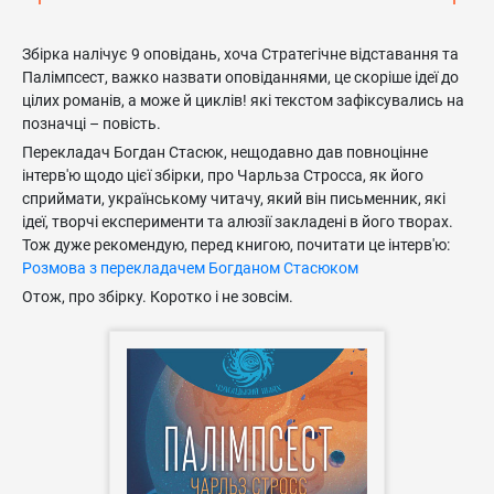
Збірка налічує 9 оповідань, хоча Стратегічне відставання та
Палімпсест, важко назвати оповіданнями, це скоріше ідеї до
цілих романів, а може й циклів! які текстом зафіксувались на
позначці – повість.
Перекладач Богдан Стасюк, нещодавно дав повноцінне
інтерв'ю щодо цієї збірки, про Чарльза Стросса, як його
сприймати, українському читачу, який він письменник, які
ідеї, творчі експерименти та алюзії закладені в його творах.
Тож дуже рекомендую, перед книгою, почитати це інтерв'ю:
Розмова з перекладачем Богданом Стасюком
Отож, про збірку. Коротко і не зовсім.