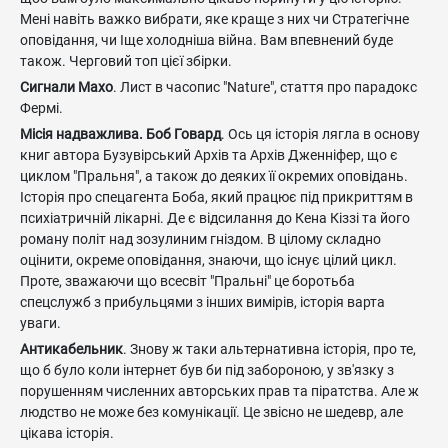
Мені навіть важко вибрати, яке краще з них чи Стратегічне
оповідання, чи Іще холодніша війна. Вам впевнений буде
також. Черговий топ цієї збірки.
Сигнали Махо
. Лист в часопис "Nature", стаття про парадокс
Фермі.
Місія надважлива
. Боб Говард
. Ось ця історія лягла в основу
книг автора Бузувірський Архів та Архів Дженніфер, що є
циклом "Пральня", а також до деяких її окремих оповідань.
Історія про спецагента Боба, який працює під прикриттям в
психіатричній лікарні. Де є відсилання до Кена Кіззі та його
роману політ над зозулиним гніздом. В цілому складно
оцінити, окреме оповідання, знаючи, що існує цілий цикл.
Проте, зважаючи що всесвіт "Пральні" це боротьба
спецслужб з прибульцями з інших вимірів, історія варта
уваги.
Антикабельник
. Знову ж таки альтернативна історія, про те,
що б було коли інтернет був би під забороною, у зв'язку з
порушенням численних авторських прав та піратства. Але ж
людство не може без комунікації. Це звісно не шедевр, але
цікава історія.