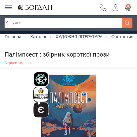
0
РОЗПРОДАЖ ~ 150 грн ~ 200 грн ~ 250 грн ~
Дізнатись більше
300 грн ~ РОЗПРОДАЖ
Головна
Каталог
ХУДОЖНЯ ЛІТЕРАТУРА
Фантастика
Палімпсест : збірник короткої прози
Стросс Чарльз