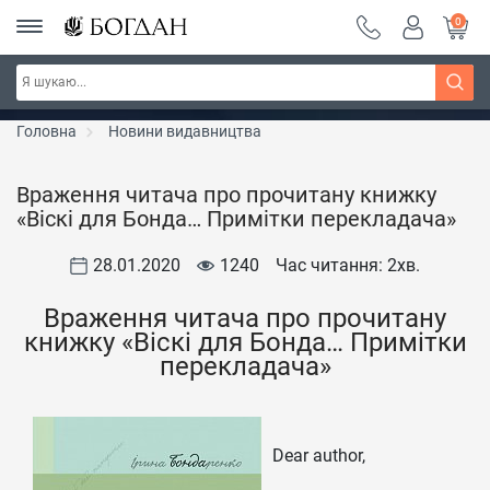
0
РОЗПРОДАЖ ~ 150 грн ~ 200 грн ~ 250 грн ~
Дізнатись більше
300 грн ~ РОЗПРОДАЖ
Головна
Новини видавництва
Враження читача про прочитану книжку
«Віскі для Бонда… Примітки перекладача»
28.01.2020
1240
Час читання: 2
хв.
Враження читача про прочитану
книжку «Віскі для Бонда… Примітки
перекладача»
Dear author,