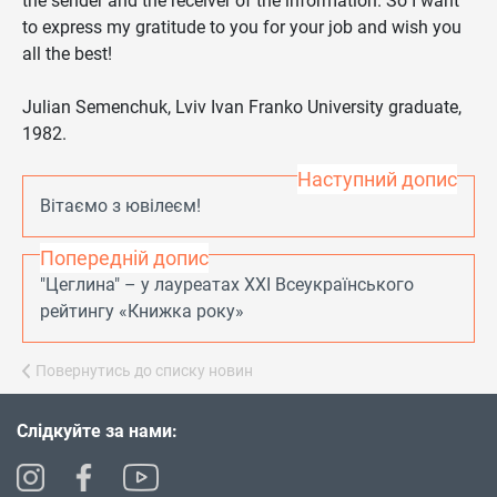
the sender and the receiver of the information. So I want
to express my gratitude to you for your job and wish you
all the best!
Julian Semenchuk, Lviv Ivan Franko University graduate,
1982.
Наступний допис
Вітаємо з ювілеєм!
Попередній допис
"Цеглина" – у лауреатах ХХІ Всеукраїнського
рейтингу «Книжка року»
Повернутись до списку новин
Слідкуйте за нами: