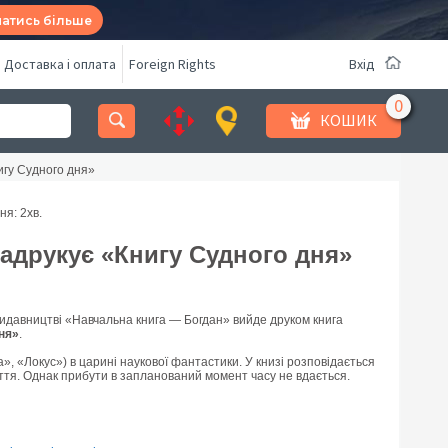
натись більше
Доставка і оплата
Foreign Rights
Вхід
КОШИК
игу Судного дня»
ня: 2
хв.
адрукує «Книгу Судного дня»
идавництві «Навчальна книга — Богдан» вийде друком книга
дня»
.
, «Локус») в царині наукової фантастики. У книзі розповідається
іття. Однак прибути в запланований момент часу не вдається.