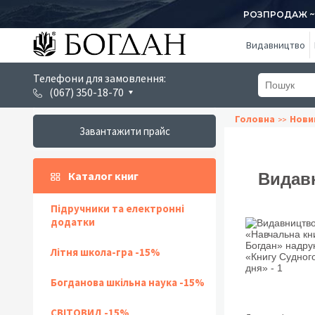
РОЗПРОДАЖ ~ 1
Видавництво
Телефони для замовлення:
(067) 350-18-70
Головна
Нови
Завантажити прайс
Каталог книг
Видавн
Підручники та електронні
додатки
Літня школа-гра -15%
Богданова шкільна наука -15%
СВІТОВИД -15%