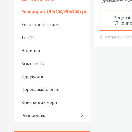
Детальніше ту
Розпродаж 150/200/250/300 грн
Рецензі
"Літопис
Електронні книги
Топ 20
Повернутись до 
Новинки
Комплекти
У друкарні
Передзамовлення
Книжковий мерч
Розпродаж