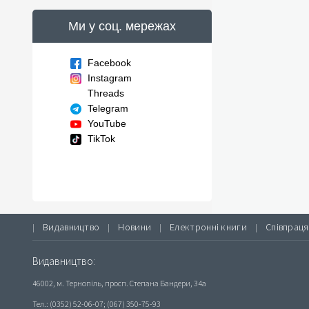
Ми у соц. мережах
Facebook
Instagram
Threads
Telegram
YouTube
TikTok
Видавництво
Новини
Електронні книги
Співпраця
|
|
|
|
Видавництво:
46002, м. Тернопіль, просп. Степана Бандери, 34а
Тел.: (0352) 52-06-07; (067) 350-75-93