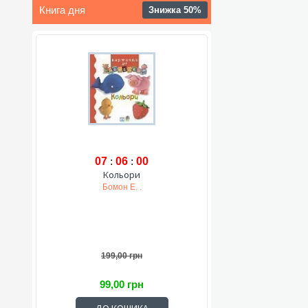
Книга дня
Знижка 50%
07
:
05
:
59
Кольори
Бомон Е. .
199,00 грн
99,00 грн