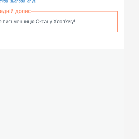
_knigu_sudnogo_dnya
едній допис
о письменницю Оксану Хлоп'ячу!