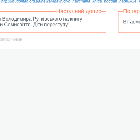
т
http://knugoman.org.ua/news/vidavnictvo_navchalna_kniga_bogdan_nadrukuie
Наступний допис
Попер
я Володимира Рутківського на книгу
Вітаєм
и Семисвіття. Діти переступу"
списку новин