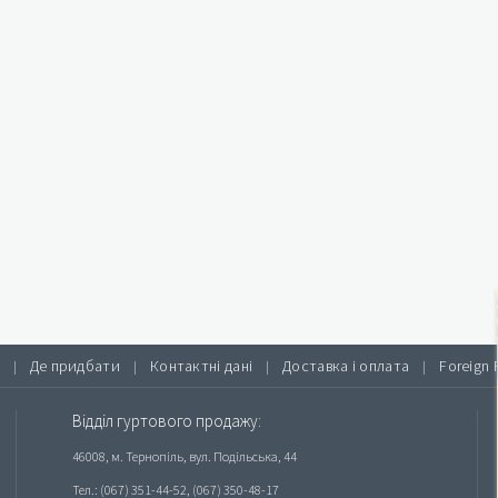
Де придбати
Контактні дані
Доставка і оплата
Foreign 
|
|
|
|
Відділ гуртового продажу:
46008, м. Тернопіль, вул. Подільська, 44
Тел.: (067) 351-44-52, (067) 350-48-17