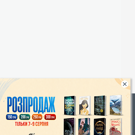
Rights
|
Інтернет-магазин «Видавництво Богдан»:
46018, м. Тернопіль, А/С 529
Тел.: (067) 350-18-70, (066) 727-17-62