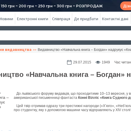
50 грн ~ 200 грн ~ 250 грн ~ 300 грн ~ РОЗПРОДАЖ
Діз
Новини
Електронні книги
Співпраця
Де придбати
Контактні дані
ни видавництва
Видавництво «Навчальна книга – Богдан» надрукує «Кн
29.07.2015
1949
Час читан
ицтво «Навчальна книга – Богдан» н
До львівського форуму видавців, що проходитиме 10–13 вересня, у в
американської письменниці-фантаста
Конні Вілліс «Книга Судного 
Цей твір отримав одразу три престижні нагороди («Х’юго», «Неб’юла»
про студентку, яку з допомогою машини часу відправляють у XIV стол