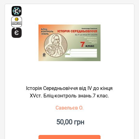
Історія Середньовіччя від IV до кінця
XVст. Бліц-контроль знань.7 клас.
Савельєв О.
50,00 грн