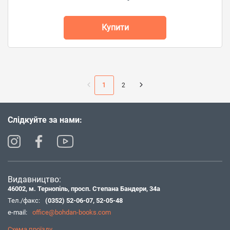
Купити
1
2
Слідкуйте за нами:
Видавництво:
46002, м. Тернопіль, просп. Степана Бандери, 34а
Тел./факс:
(0352) 52-06-07
,
52-05-48
e-mail:
office@bohdan-books.com
Схема проїзду