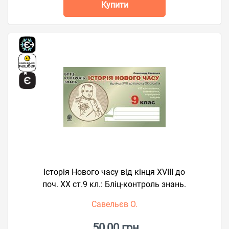
Купити
Історія Нового часу від кінця XVIII до
поч. XX ст.9 кл.: Бліц-контроль знань.
Савельєв О.
50,00 грн