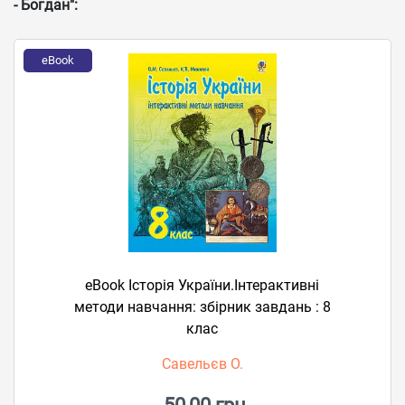
- Богдан":
eBook
eBook Історія України.Інтерактивні
методи навчання: збірник завдань : 8
клас
Савельєв О.