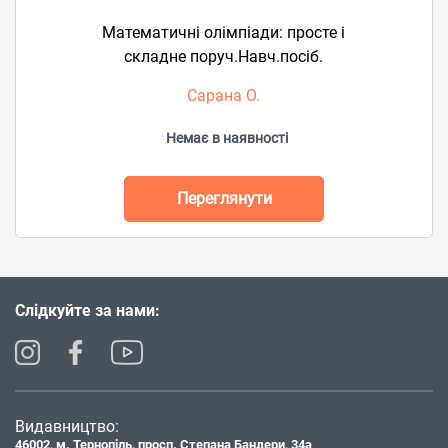
Математичні олімпіади: просте і
складне поруч.Навч.посіб.
Сарана О.
Немає в наявності
Переглянути
Слідкуйте за нами:
Видавництво:
46002, м. Тернопіль, просп. Степана Бандери, 34а