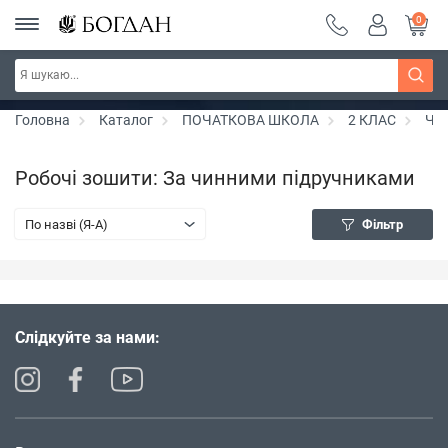
0
Серія "Чейзіана" ~ знижка 20%
Дізнатись більше
Головна
Каталог
ПОЧАТКОВА ШКОЛА
2 КЛАС
Чи
Робочі зошити: За чинними підручниками
По назві (Я-А)
Фільтр
Слідкуйте за нами: