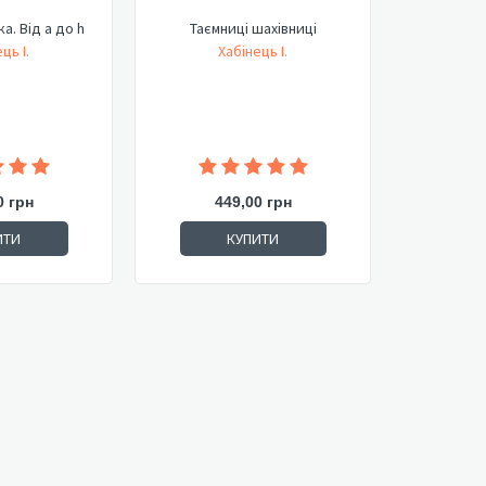
а. Від a до h
Таємниці шахівниці
ць І.
Хабінець І.
0 грн
449,00 грн
ИТИ
КУПИТИ