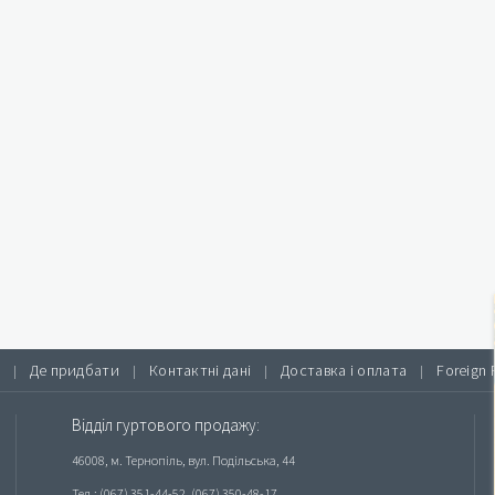
Де придбати
Контактні дані
Доставка і оплата
Foreign 
|
|
|
|
Відділ гуртового продажу:
46008, м. Тернопіль, вул. Подільська, 44
Тел.: (067) 351-44-52, (067) 350-48-17