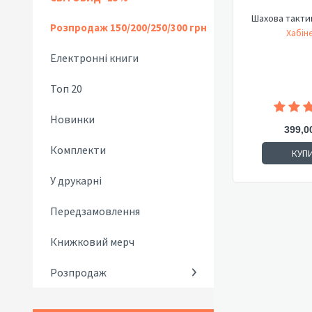
Шахова тактик
Розпродаж 150/200/250/300 грн
Хабіне
Електронні книги
Топ 20
Новинки
399,0
Комплекти
КУП
У друкарні
Передзамовлення
Книжковий мерч
Розпродаж