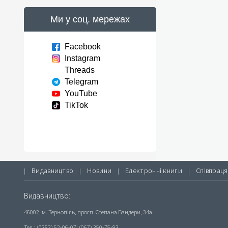
Ми у соц. мережах
Facebook
Instagram
Threads
Telegram
YouTube
TikTok
Видавництво
Новини
Електронні книги
Співпраця
|
|
|
|
Видавництво:
46002, м. Тернопіль, просп. Степана Бандери, 34а
Тел.: (0352) 52-06-07; (067) 350-75-93