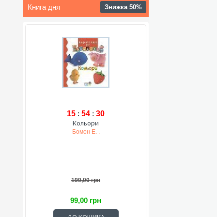
Книга дня
Знижка 50%
15
:
54
:
29
Кольори
Бомон Е. .
199,00 грн
99,00 грн