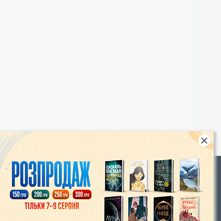
Rights
|
Інтернет-магазин «Видавництво Богдан»:
46018, м. Тернопіль, А/С 529
Тел.: (067) 350-18-70, (066) 727-17-62