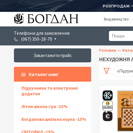
РОЗПРОДАЖ ~ 1
Видавництво
Телефони для замовлення:
(067) 350-18-70
Головна
Ката
Завантажити прайс
НЕХУДОЖНЯ Л
єПідтри
Каталог книг
Підручники та електронні
додатки
Літня школа-гра -15%
Богданова шкільна наука -15%
СВІТОВИД -15%