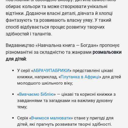
обирає кольори та може створювати унікальні
відтінки. Додаючи власні деталі, дівчата й хлопці
фантазують та розвивають власну уяву. У такий
спосіб відбувається процес розвитку творчих
здібностей і талантів.
Видавництво «Навчальна книга — Богдан» пропонує
різноманітні за складністю та жанрами
розмальовки
для дітей
:
У серії «
АБРАЧУПАБРИКИ
» представлені цікаві
книжки, наприклад, «
Плутанка в Африці
» для дітей
молодшого шкільного віку;
«
Вивчаємо Біблію
» — цікаві та корисні книжки з
завданнями та загадками на важливу духовну
тему;
Серія «
Вчимося малювати
» стане у пригоді для
дітей, які прагнуть розвивати творчі здібності.