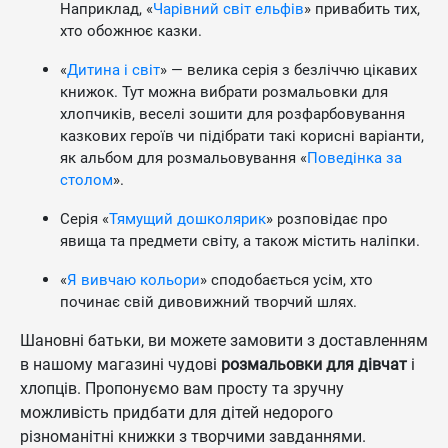
Наприклад, «
Чарівний світ ельфів
» привабить тих,
хто обожнює казки.
«
Дитина і світ
» — велика серія з безліччю цікавих
книжок. Тут можна вибрати розмальовки для
хлопчиків, веселі зошити для розфарбовування
казкових героїв чи підібрати такі корисні варіанти,
як альбом для розмальовування «
Поведінка за
столом
».
Серія «
Тямущий дошколярик
» розповідає про
явища та предмети світу, а також містить наліпки.
«
Я вивчаю кольори
» сподобається усім, хто
починає свій дивовижний творчий шлях.
Шановні батьки, ви можете замовити з доставленням
в нашому магазині чудові
розмальовки для дівчат
і
хлопців. Пропонуємо вам просту та зручну
можливість придбати для дітей недорого
різноманітні книжки з творчими завданнями.