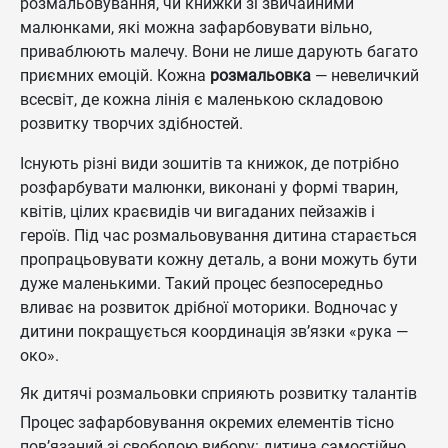
розмальовування, чи книжки зі звичайними
малюнками, які можна зафарбовувати вільно,
приваблюють малечу. Вони не лише дарують багато
приємних емоцій. Кожна
розмальовка
— невеличкий
всесвіт, де кожна лінія є маленькою складовою
розвитку творчих здібностей.
Існують різні види зошитів та книжок, де потрібно
розфарбувати малюнки, виконані у формі тварин,
квітів, цілих краєвидів чи вигаданих пейзажів і
героїв. Під час розмальовування дитина старається
пропрацьовувати кожну деталь, а вони можуть бути
дуже маленькими. Такий процес безпосередньо
вливає на розвиток дрібної моторики. Водночас у
дитини покращується координація зв’язки «рука —
око».
Як дитячі розмальовки сприяють розвитку талантів
Процес зафарбовування окремих елементів тісно
пов’язаний зі свободою вибору: дитина самостійно