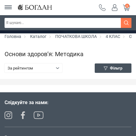
0
Серія "Чейзіана" ~ знижка 20%
Дізнатись більше
Головна
Каталог
ПОЧАТКОВА ШКОЛА
4 КЛАС
Осн
Основи здоров’я: Методика
За рейтингом
Фільтр
Слідкуйте за нами: