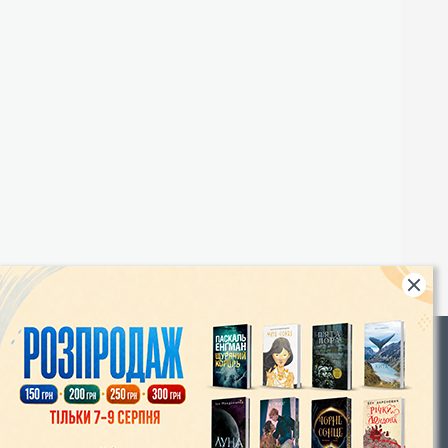
Rights
|
Інтернет-магазин «Видавництво Богдан»:
46018, м. Тернопіль, А/С 529
Тел.: (067) 350-18-70, (066) 727-17-62