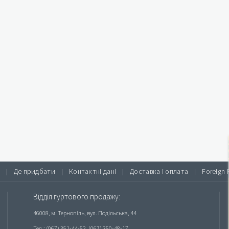
Де придбати
Контактні дані
Доставка і оплата
Foreign 
|
|
|
|
Відділ гуртового продажу:
46008, м. Тернопіль, вул. Подільська, 44
Тел.: (067) 351-44-52, (067) 350-48-17