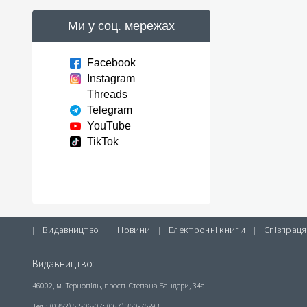
Ми у соц. мережах
Facebook
Instagram
Threads
Telegram
YouTube
TikTok
Видавництво
Новини
Електронні книги
Співпраця
|
|
|
|
Видавництво:
46002, м. Тернопіль, просп. Степана Бандери, 34а
Тел.: (0352) 52-06-07; (067) 350-75-93