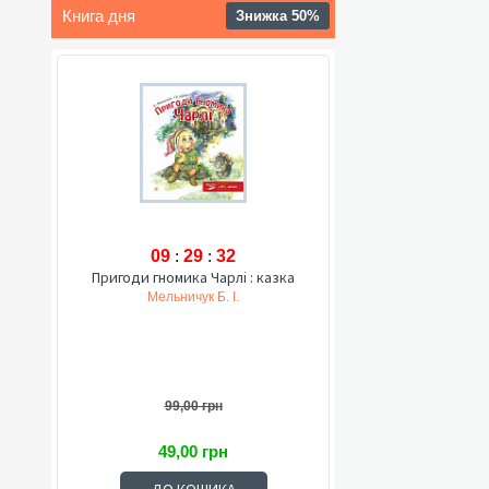
Книга дня
Знижка 50%
09
:
29
:
31
Пригоди гномика Чарлі : казка
Мельничук Б. І.
99,00 грн
49,00 грн