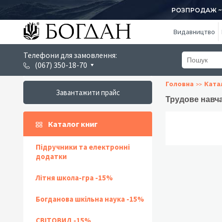
РОЗПРОДАЖ ~ 1
Видавництво
Телефони для замовлення:
(067) 350-18-70
Головна
Ката
Завантажити прайс
Трудове навча
Каталог книг
Підручники та електронні
додатки
Літня школа-гра -15%
Богданова шкільна наука -15%
СВІТОВИД -15%