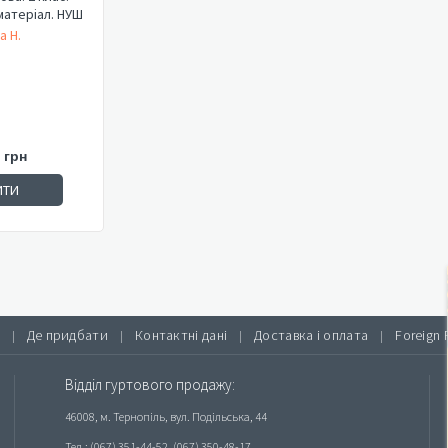
атеріал. НУШ
а Н.
 грн
ИТИ
Де придбати
Контактні дані
Доставка і оплата
Foreign 
|
|
|
|
Відділ гуртового продажу:
46008, м. Тернопіль, вул. Подільська, 44
Тел.: (067) 351-44-52, (067) 350-48-17