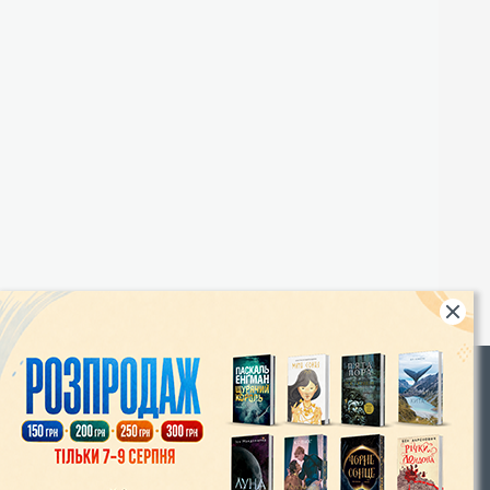
Rights
|
Інтернет-магазин «Видавництво Богдан»:
46018, м. Тернопіль, А/С 529
Тел.: (067) 350-18-70, (066) 727-17-62