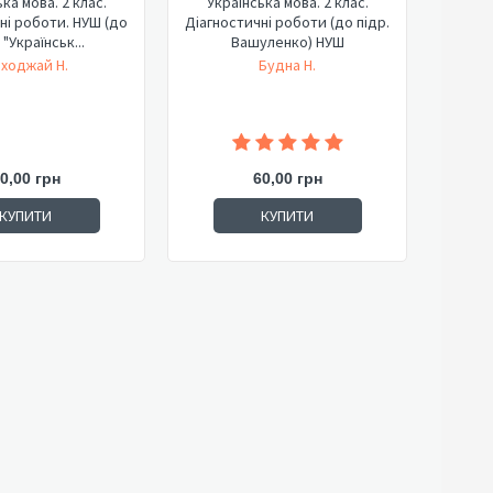
ка мова. 2 клас.
Українська мова. 2 клас.
ні роботи. НУШ (до
Діагностичні роботи (до підр.
 "Українськ...
Вашуленко) НУШ
ходжай Н.
Будна Н.
0,00 грн
60,00 грн
КУПИТИ
КУПИТИ