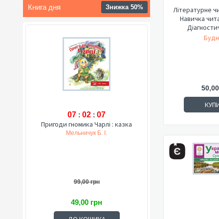
Книга дня
Знижка 50%
Літературне чи
Навичка чита
Діагностич
Будн
50,00
КУП
07
:
02
:
06
Пригоди гномика Чарлі : казка
Мельничук Б. І.
99,00 грн
49,00 грн