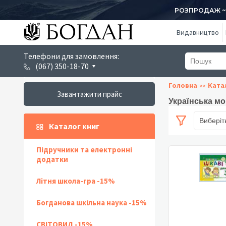
РОЗПРОДАЖ ~ 1
Видавництво
Телефони для замовлення:
(067) 350-18-70
Головна
Ката
Завантажити прайс
Українська мо
Виберіт
Каталог книг
Підручники та електронні
додатки
Літня школа-гра -15%
Богданова шкільна наука -15%
СВІТОВИД -15%