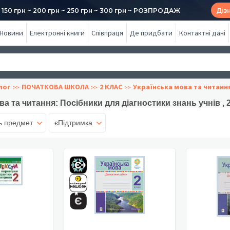
50 грн ~ 200 грн ~ 250 грн ~ 300 грн ~ РОЗПРОДАЖ
Діз
Новини
Електронні книги
Співпраця
Де придбати
Контактні дані
лог
ПОЧАТКОВА ШКОЛА
2 КЛАС
Українська мова та читанн
ва та читання: Посібники для діагностики знань учнів ,
ь предмет
єПідтримка