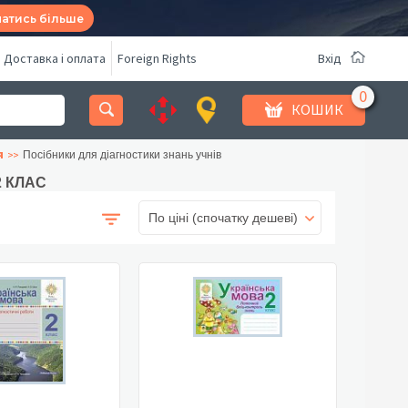
натись більше
Доставка і оплата
Foreign Rights
Вхід
КОШИК
я
Посібники для діагностики знань учнів
 2 КЛАС
По ціні (спочатку дешеві)