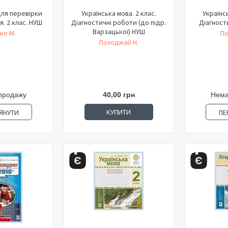
для перевірки
Українська мова. 2 клас.
Українсь
я. 2 клас. НУШ
Діагностичні роботи (до підр.
Діагност
Варзацької) НУШ
ко М.
По
Походжай Н.
продажу
40,00 грн
Нема
КУПИТИ
ЯНУТИ
ПЕ