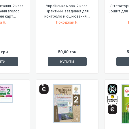
тання. 2 клас.
Українська мова. 2 клас.
Літературн
ння вголос.
Практичні завдання для
Зошит для 
ні карт...
контролю й оцінювання ...
а Н.
Походжай Н.
 грн
50,00 грн
5
ИТИ
КУПИТИ