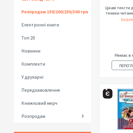
Цікаві тексти 
Розпродаж 150/200/250/300 грн
техніки читанн
Беден
Електронні книги
Топ 20
Новинки
Немає в 
Комплекти
ПЕРЕГЛ
У друкарні
Передзамовлення
Книжковий мерч
Розпродаж