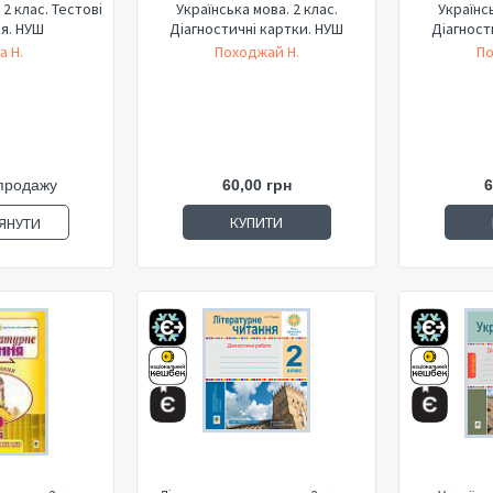
 2 клас. Тестові
Українська мова. 2 клас.
Українсь
я. НУШ
Діагностичні картки. НУШ
Діагност
а Н.
Походжай Н.
По
продажу
60,00 грн
6
КУПИТИ
ЯНУТИ