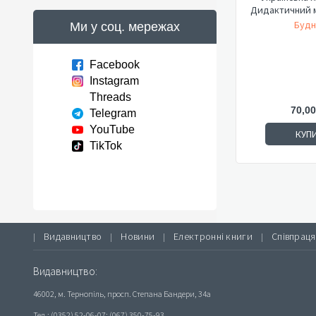
Дидактичний м
Будн
Ми у соц. мережах
Facebook
Instagram
Threads
70,00
Telegram
YouTube
КУП
TikTok
Видавництво
Новини
Електронні книги
Співпраця
|
|
|
|
Видавництво:
46002, м. Тернопіль, просп. Степана Бандери, 34а
Тел.: (0352) 52-06-07; (067) 350-75-93