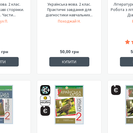
ова. 2 клас.
Українська мова. 2 клас.
Літературн
каві сторінки.
Практичні завдання для
Робота з лі
 Части...
діагностики навчальних...
Діа
ух П.
Походжай Н.
 грн
50,00 грн
5
ИТИ
КУПИТИ