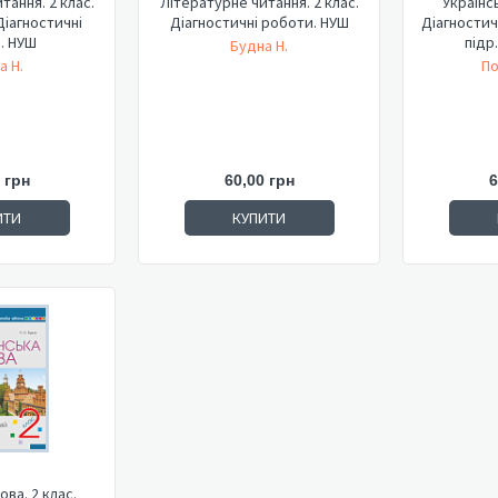
тання. 2 клас.
Літературне читання. 2 клас.
Українсь
Діагностичні
Діагностичні роботи. НУШ
Діагностич
. НУШ
підр.
Будна Н.
а Н.
По
 грн
60,00 грн
6
ИТИ
КУПИТИ
ова. 2 клас.