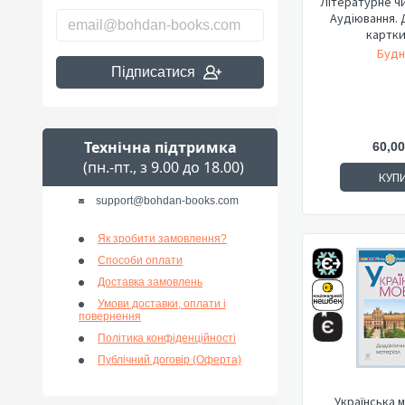
Літературне чи
Аудіювання. 
картки
Будн
Підписатися
Технічна підтримка
60,00
(пн.-пт., з 9.00 до 18.00)
КУП
support@bohdan-books.com
Як зробити замовлення?
Способи оплати
Доставка замовлень
Умови доставки, оплати і
повернення
Політика конфіденційності
Публічний договір (Оферта)
Українська м