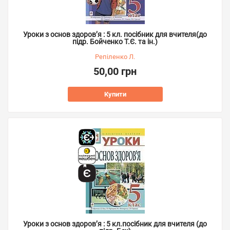
Уроки з основ здоров’я : 5 кл. посібник для вчителя(до
підр. Бойченко Т.Є. та ін.)
Репіленко Л.
50,00 грн
Купити
Уроки з основ здоров’я : 5 кл.посібник для вчителя (до