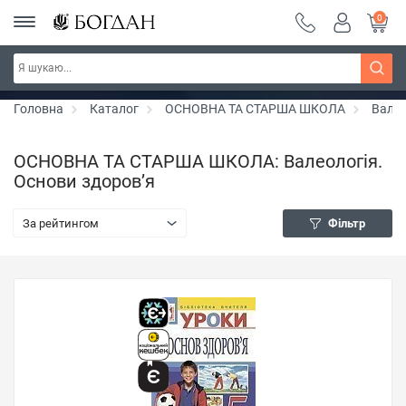
0
РОЗПРОДАЖ ~ 150 грн ~ 200 грн ~ 250 грн ~
Дізнатись більше
300 грн ~ РОЗПРОДАЖ
Головна
Каталог
ОСНОВНА ТА СТАРША ШКОЛА
Валео
ОСНОВНА ТА СТАРША ШКОЛА: Валеологія.
Основи здоров’я
За рейтингом
Фільтр