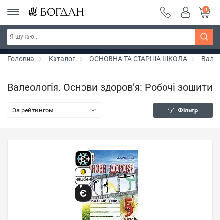
0
Серія "Чейзіана" ~ знижка 20%
Дізнатись більше
Головна
Каталог
ОСНОВНА ТА СТАРША ШКОЛА
Валео
Валеологія. Основи здоров’я: Робочі зошити
За рейтингом
Фільтр