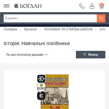
0
Серія "Чейзіана" ~ знижка 20%
Дізнатись більше
Головна
Каталог
ОСНОВНА ТА СТАРША ШКОЛА
Істор
Історія: Навчальні посібники
По ціні (спочатку дешеві)
Фільтр