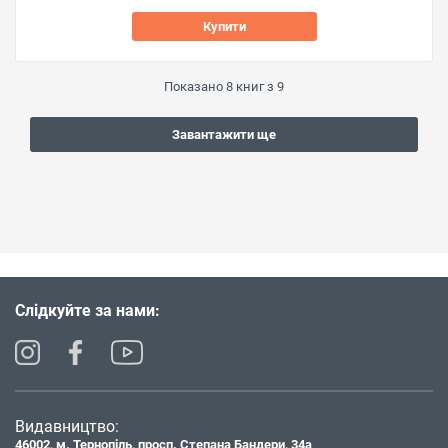
Купити
Показано
8
книг з
9
Завантажити ще
Слідкуйте за нами:
Видавництво:
46002, м. Тернопіль, просп. Степана Бандери, 34а