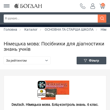
0
РОЗПРОДАЖ ~ 150 грн ~ 200 грн ~ 250 грн ~
Дізнатись більше
300 грн ~ РОЗПРОДАЖ
Головна
Каталог
ОСНОВНА ТА СТАРША ШКОЛА
Німе
Німецька мова: Посібники для діагностики
знань учнів
За рейтингом
Фільтр
Deutsch. Німецька мова. Бліц-контроль знань. 6 клас.