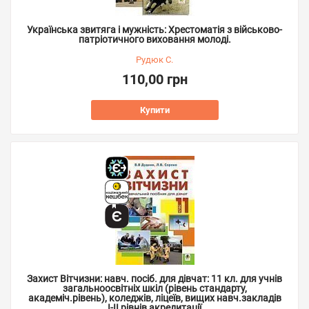
Українська звитяга і мужність: Хрестоматія з військово-
патріотичного виховання молоді.
Рудюк С.
110,00 грн
Купити
Захист Вітчизни: навч. посіб. для дівчат: 11 кл. для учнів
загальноосвітніх шкіл (рівень стандарту,
академіч.рівень), коледжів, ліцеїв, вищих навч.закладів
І-ІІ рівнів акредитації