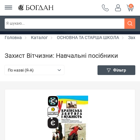
0
РОЗПРОДАЖ ~ 150 грн ~ 200 грн ~ 250 грн ~
Дізнатись більше
300 грн ~ РОЗПРОДАЖ
Головна
Каталог
ОСНОВНА ТА СТАРША ШКОЛА
Захис
Захист Вітчизни: Навчальні посібники
По назві (Я-А)
Фільтр