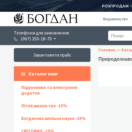
РОЗПРОДАЖ ~ 1
Видавництво
Телефони для замовлення:
(067) 350-18-70
Головна
Ката
Завантажити прайс
Природознавст
Каталог книг
Підручники та електронні
додатки
Літня школа-гра -15%
Богданова шкільна наука -15%
СВІТОВИД -15%