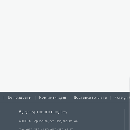
Де придбати
Контактні дані
Доставка і оплата
Foreign 
|
|
|
|
Відділ гуртового продажу:
46008, м. Тернопіль, вул. Подільська, 44
Тел.: (067) 351-44-52, (067) 350-48-17