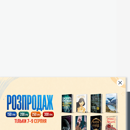
Rights
|
Інтернет-магазин «Видавництво Богдан»:
46018, м. Тернопіль, А/С 529
Тел.: (067) 350-18-70, (066) 727-17-62