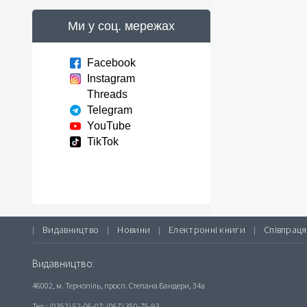
Ми у соц. мережах
Facebook
Instagram
Threads
Telegram
YouTube
TikTok
Видавництво
Новини
Електронні книги
Співпраця
|
|
|
|
Видавництво:
46002, м. Тернопіль, просп. Степана Бандери, 34а
Тел.: (0352) 52-06-07; (067) 350-75-93