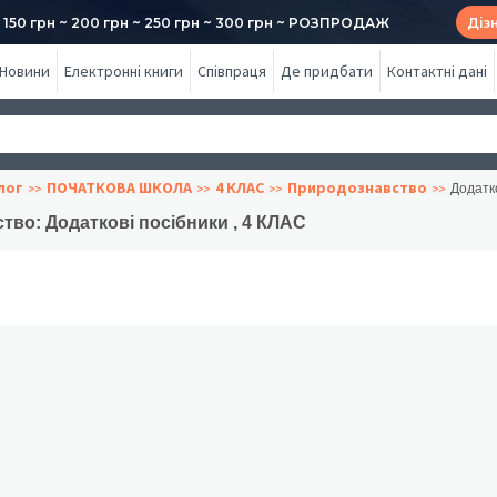
50 грн ~ 200 грн ~ 250 грн ~ 300 грн ~ РОЗПРОДАЖ
Діз
Новини
Електронні книги
Співпраця
Де придбати
Контактні дані
лог
ПОЧАТКОВА ШКОЛА
4 КЛАС
Природознавство
Додатк
во: Додаткові посібники , 4 КЛАС