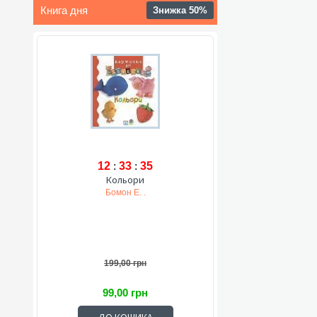
Книга дня
Знижка 50%
12
:
33
:
34
Кольори
Бомон Е. .
199,00 грн
99,00 грн