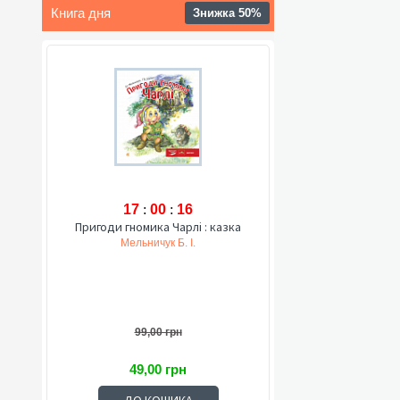
Книга дня
Знижка 50%
17
:
00
:
15
Пригоди гномика Чарлі : казка
Мельничук Б. І.
99,00 грн
49,00 грн