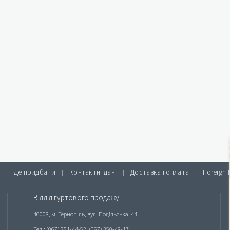
Де придбати
Контактні дані
Доставка і оплата
Foreign 
|
|
|
|
Відділ гуртового продажу:
46008, м. Тернопіль, вул. Подільська, 44
Тел.: (067) 351-44-52, (067) 350-48-17