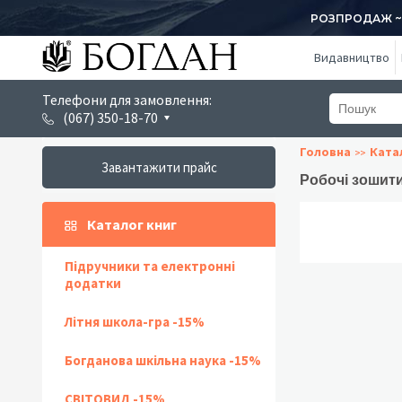
РОЗПРОДАЖ ~ 1
Видавництво
Телефони для замовлення:
(067) 350-18-70
Головна
Ката
Завантажити прайс
Робочі зошити
Каталог книг
Підручники та електронні
додатки
Літня школа-гра -15%
Богданова шкільна наука -15%
СВІТОВИД -15%