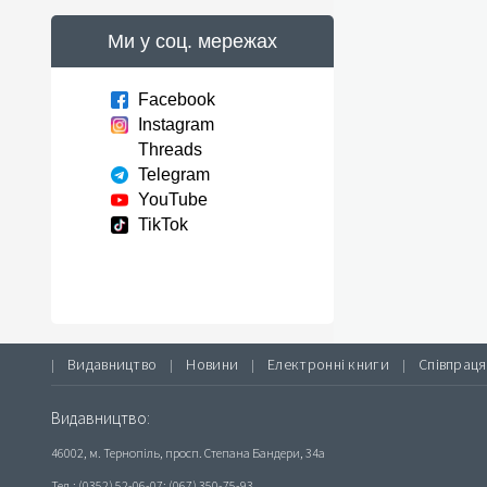
Ми у соц. мережах
Facebook
Instagram
Threads
Telegram
YouTube
TikTok
Видавництво
Новини
Електронні книги
Співпраця
|
|
|
|
Видавництво:
46002, м. Тернопіль, просп. Степана Бандери, 34а
Тел.: (0352) 52-06-07; (067) 350-75-93