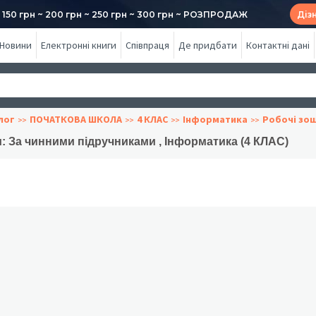
50 грн ~ 200 грн ~ 250 грн ~ 300 грн ~ РОЗПРОДАЖ
Діз
Новини
Електронні книги
Співпраця
Де придбати
Контактні дані
лог
ПОЧАТКОВА ШКОЛА
4 КЛАС
Інформатика
Робочі зо
: За чинними підручниками , Інформатика (4 КЛАС)