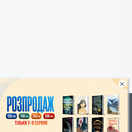
Rights
|
Інтернет-магазин «Видавництво Богдан»:
46018, м. Тернопіль, А/С 529
Тел.: (067) 350-18-70, (066) 727-17-62