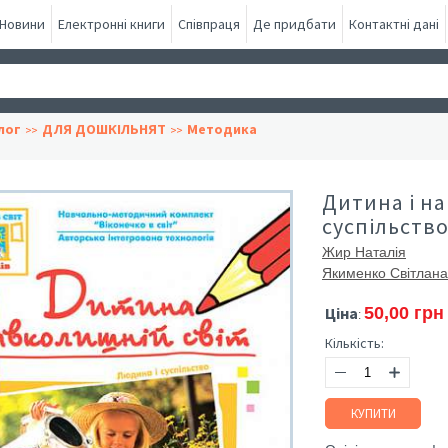
Новини
Електронні книги
Співпраця
Де придбати
Контактні дані
лог
ДЛЯ ДОШКІЛЬНЯТ
Методика
Дитина і на
суспільство
Жир Наталія
Якименко Світлана
Ціна
50,00 грн
:
Кількість:
КУПИТИ