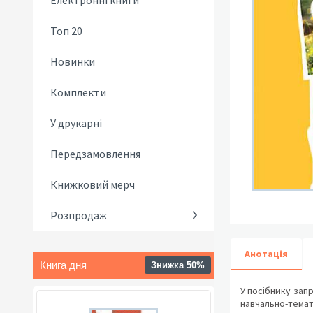
Електронні книги
Топ 20
Новинки
Комплекти
У друкарні
Передзамовлення
Книжковий мерч
Розпродаж
Анотація
Книга дня
Знижка 50%
У посібнику зап
навчально-темати