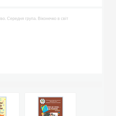
тво. Середня група. Віконечко в світ