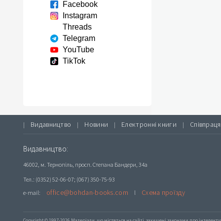
Facebook
Instagram
Threads
Telegram
YouTube
TikTok
Видавництво
Новини
Електронні книги
Співпраця
|
|
|
|
Видавництво:
46002, м. Тернопіль, просп. Степана Бандери, 34а
Тел.: (0352) 52-06-07; (067) 350-75-93
office@bohdan-books.com
Схема проїзду
e-mail:
l
Copyright © 1997-2026 Матеріали, що містяться на сайті, захищені законами про інтелекту