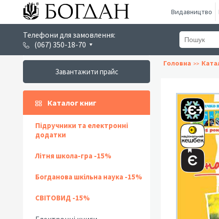
Видавництво
Телефони для замовлення:
(067) 350-18-70
Головна
Ката
Завантажити прайс
Каталог книг
Підручники та електронні
додатки
Літня школа-гра -15%
Богданова шкільна наука -15%
СВІТОВИД -15%