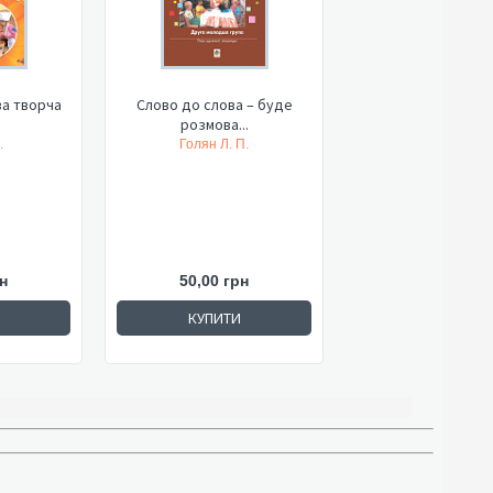
а творча
Слово до слова – буде
.
розмова...
.
Голян Л. П.
н
50,00 грн
КУПИТИ