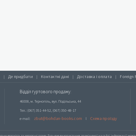
Де придбати
Контактні дані
Доставка і оплата
Foreign 
|
|
|
|
Відділ гуртового продажу:
46008, м. Тернопіль, вул. Подільська, 44
Тел.: (067) 351-44-52, (067) 350-48-17
zbut@bohdan-books.com
Схема проїзду
e-mail:
l
альну власність та авторські права. Будь-яке
використання розміщеної на сайті інформації
можлив