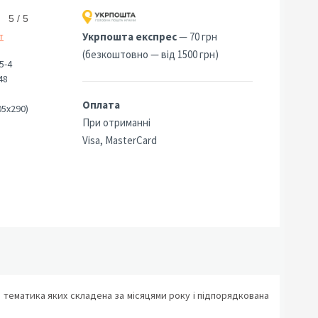
5 / 5
Укрпошта експрес
— 70 грн
т
(безкоштовно — від 1500 грн)
5-4
48
Оплата
05х290)
При отриманні
Visa, MasterCard
 тематика яких складена за місяцями року і підпорядкована