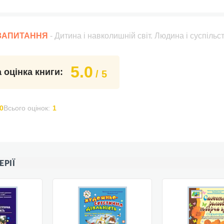
 ЗАПИТАННЯ
- Дитина і навколишній світ. Людина і суспільс
5.0
 оцінка книги:
/ 5
0
Всього оцінок:
1
ЕРІЇ