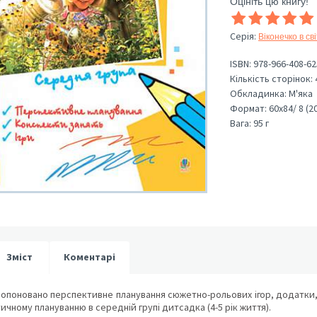
Оцініть цю книгу!
Серія
:
Віконечко в сві
ISBN:
978-966-408-62
Кількість сторінок:
Обкладинка:
М'яка
Формат:
60х84/ 8 (2
Вага:
95 г
Зміст
Коментарі
ропоновано перспективне планування сюжетно-рольових ігор, додатки,
чному плануванню в середній групі дитсадка (4-5 рік життя).