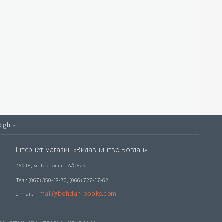
Rights
|
Інтернет-магазин «Видавництво Богдан»:
46018, м. Тернопіль, А/С 529
Тел.: (067) 350-18-70, (066) 727-17-62
mail@bohdan-books.com
e-mail:
е лише за згоди законних правовласників.