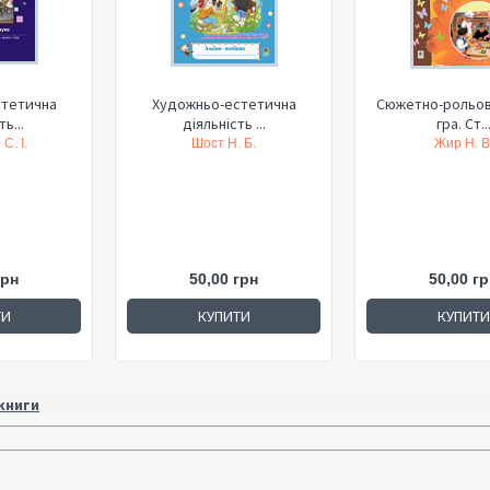
стетична
Художньо-естетична
Сюжетно-рольов
ь...
діяльність ...
гра. Ст..
С. І.
Шост Н. Б.
Жир Н. В
грн
50,00 грн
50,00 гр
ТИ
КУПИТИ
КУПИТИ
 книги