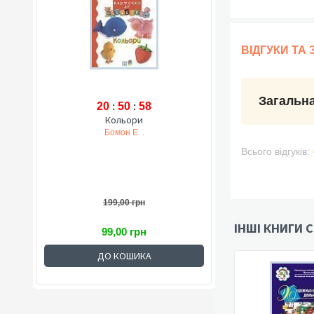
ВІДГУКИ ТА
Загальна
20
:
50
:
57
Кольори
Бомон Е. .
Всього відгуків:
199,00 грн
ІНШІ КНИГИ С
99,00 грн
ДО КОШИКА