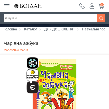
0
Серія "Чейзіана" ~ знижка 20%
Дізнатись більше
Головна
Каталог
ДЛЯ ДОШКІЛЬНЯТ
Навчальні посіб
Чарівна азбука
Морозенко Марія