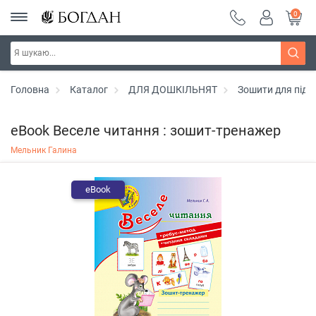
0
Головна
Каталог
ДЛЯ ДОШКІЛЬНЯТ
Зошити для підг
eBook Веселе читання : зошит-тренажер
Мельник Галина
eBook