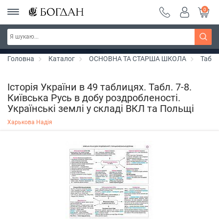
0
РОЗПРОДАЖ ~ 150 грн ~ 200 грн ~ 250 грн ~
Дізнатись більше
300 грн ~ РОЗПРОДАЖ
Головна
Каталог
ОСНОВНА ТА СТАРША ШКОЛА
Табли
Історія України в 49 таблицях. Табл. 7-8.
Київська Русь в добу роздробленості.
Українські землі у складі ВКЛ та Польщі
Харькова Надія