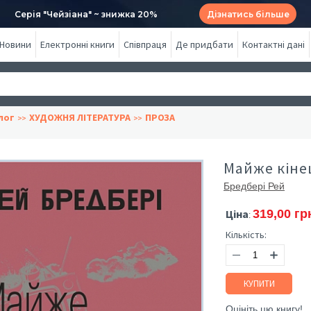
Серія "Чейзіана" ~ знижка 20%
Дізнатись більше
Новини
Електронні книги
Співпраця
Де придбати
Контактні дані
лог
ХУДОЖНЯ ЛІТЕРАТУРА
ПРОЗА
Майже кінец
Бредбері Рей
Ціна
319,00 гр
:
Кількість:
КУПИТИ
Оцініть цю книгу!