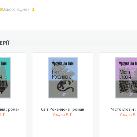
0
Всього оцінок:
1
ЕРІЇ
ня : роман
Світ Роканнона : роман
Місто ілюзій 
. Ґ.
Урсула Л. Ґ.
Урсула Л. 