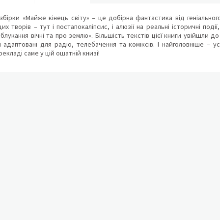
 збірки «Майже кінець світу» – це добірна фантастика від геніальн
х творів – тут і постапокаліпсис, і алюзії на реальні історичні події
 блукання вічні та про землю». Більшість текстів цієї книги увійшли 
и адаптовані для радіо, телебачення та коміксів. І найголовніше – у
екладі саме у цій ошатній книзі!