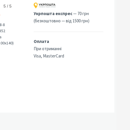
5 / 5
Укрпошта експрес
— 70 грн
а
(безкоштовно — від 1500 грн)
8-8
352
а
Оплата
100х140)
При отриманні
Visa, MasterCard