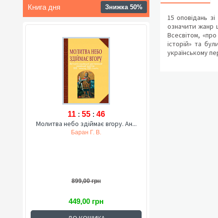
Книга дня
Знижка 50%
15 оповідань зі
означити жанр ци
Всесвітом, «про
історій» та бул
українському пер
11
:
55
:
45
Молитва небо здіймає вгору. Ан...
Баран Г. В.
899,00 грн
449,00 грн