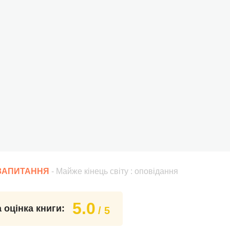
 ЗАПИТАННЯ
- Майже кінець світу : оповідання
5.0
 оцінка книги:
/ 5