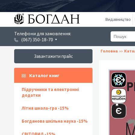
Видавництво
Телефони для замовлення:
(067) 350-18-70
Головна
Ката
Завантажити прайс
Каталог книг
Підручники та електронні
додатки
Літня школа-гра -15%
Богданова шкільна наука -15%
СВІТОВИД -15%