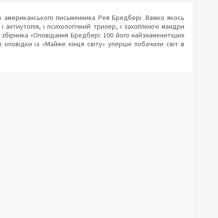
ого американського письменника Рея Бредбері. Важко якось
, і антиутопія, і психологічний трилер, і захоплюючі мандри
до збірника «Оповідання Бредбері: 100 його найзнаменитіших
сі оповідки із «Майже кінця світу» уперше побачили світ в