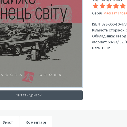
Серія
:
Маєстат слов
ISBN:
978-966-10-473
Кількість сторінок:
Обкладинка:
Тверд
Формат:
60х84/ 32 (
Вага:
180 г
Читати уривок
Зміст
Коментарі