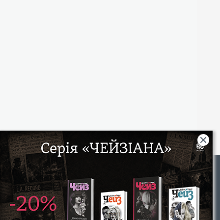
Rights
|
Інтернет-магазин «Видавництво Богдан»:
46018, м. Тернопіль, А/С 529
Тел.: (067) 350-18-70, (066) 727-17-62