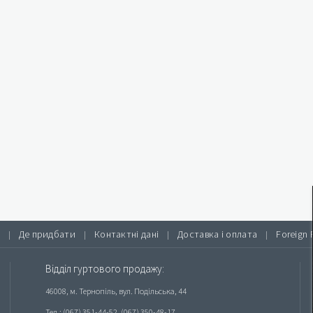
Де придбати
Контактні дані
Доставка і оплата
Foreign 
|
|
|
|
Відділ гуртового продажу:
46008, м. Тернопіль, вул. Подільська, 44
Тел.: (067) 351-44-52, (067) 350-48-17