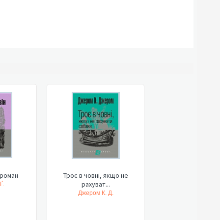
: роман
Троє в човні, якщо не
рахуват...
Ґ.
Джером К. Д.