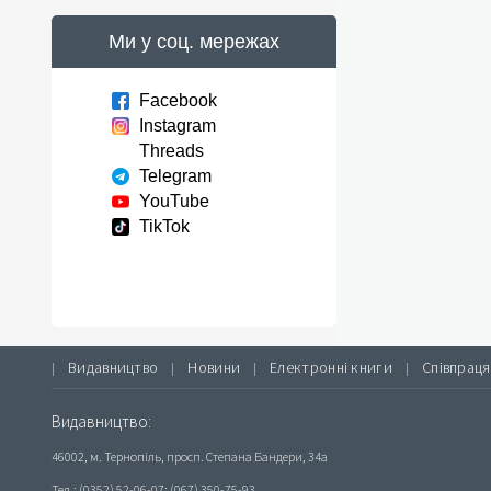
Ми у соц. мережах
Facebook
Instagram
Threads
Telegram
YouTube
TikTok
Видавництво
Новини
Електронні книги
Співпраця
|
|
|
|
Видавництво:
46002, м. Тернопіль, просп. Степана Бандери, 34а
Тел.: (0352) 52-06-07; (067) 350-75-93