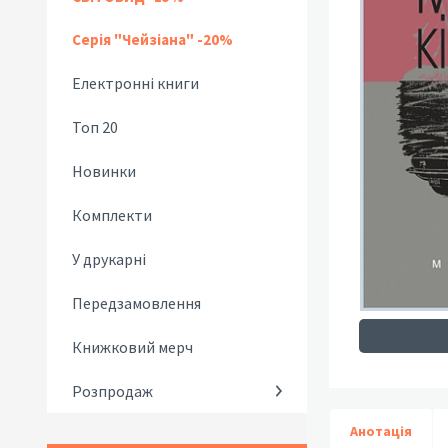
Серія "Чейзіана" -20%
Електронні книги
Топ 20
Новинки
Комплекти
У друкарні
Передзамовлення
Книжковий мерч
Розпродаж
Анотація