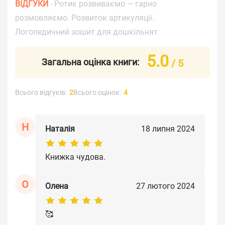
ВІДГУКИ
- Ротик розвиваємо — гарно
розмовляємо. Розвиток артикуляції.
Логопедичний зошит для дошкільнят
5.0
Загальна оцінка книги:
/ 5
Всього відгуків:
2
Всього оцінок:
4
Н
Наталія
18 липня 2024
Книжка чудова.
О
Олена
27 лютого 2024
🥰