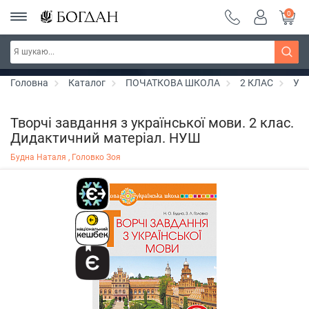
0
РОЗПРОДАЖ ~ 150 грн ~ 200 грн ~ 250 грн ~
Дізнатись більше
300 грн ~ РОЗПРОДАЖ
Головна
Каталог
ПОЧАТКОВА ШКОЛА
2 КЛАС
Укр
Творчі завдання з української мови. 2 клас.
Дидактичний матеріал. НУШ
Будна Наталя ,
Головко Зоя