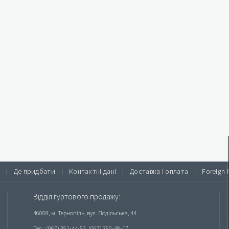
Де придбати
Контактні дані
Доставка і оплата
Foreign 
|
|
|
|
Відділ гуртового продажу:
46008, м. Тернопіль, вул. Подільська, 44
Тел.: (067) 351-44-52, (067) 350-48-17