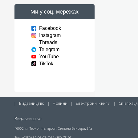
Ми у соц. мережах
Facebook
Instagram
Threads
Telegram
YouTube
TikTok
Видавництво
Новини
Електронні книги
Співпраця
|
|
|
|
Видавництво:
46002, м. Тернопіль, просп. Степана Бандери, 34а
Тел.: (0352) 52-06-07; (067) 350-75-93