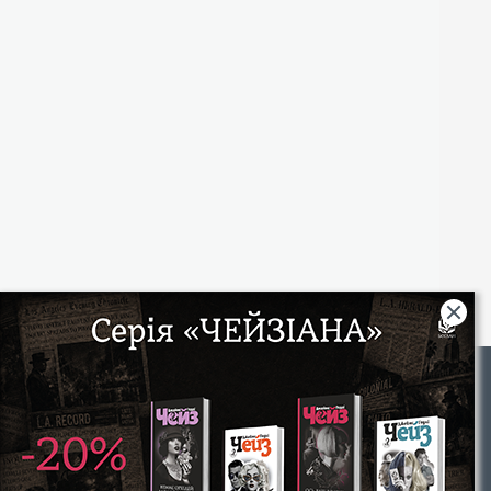
Rights
|
Інтернет-магазин «Видавництво Богдан»:
46018, м. Тернопіль, А/С 529
Тел.: (067) 350-18-70, (066) 727-17-62