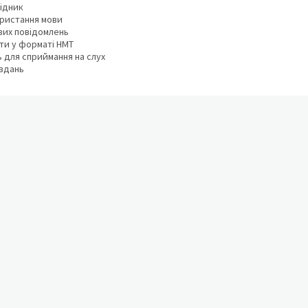
ідник
ористання мови
вих повідомлень
сти у форматі НМТ
ь для сприймання на слух
авдань