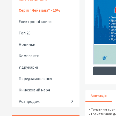
Серія "Чейзіана" -20%
Електронні книги
Топ 20
Новинки
Комплекти
У друкарні
Передзамовлення
Книжковий мерч
Анотація
Розпродаж
• Тематичні трен
• Граматичний д