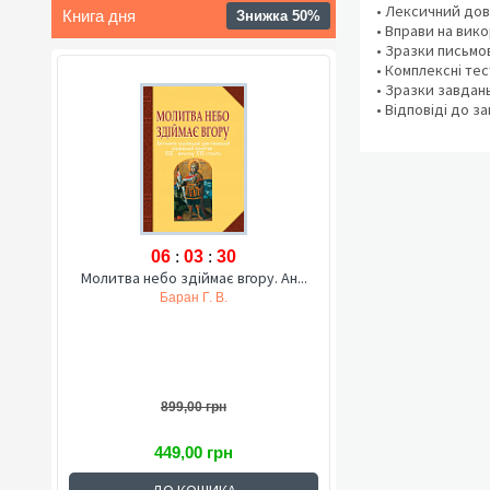
• Лексичний дов
Книга дня
Знижка 50%
• Вправи на вик
• Зразки письмо
• Комплексні те
• Зразки завдан
• Відповіді до з
06
:
03
:
29
Молитва небо здіймає вгору. Ан...
Баран Г. В.
899,00 грн
449,00 грн