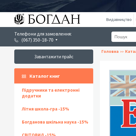
Видавництво
Телефони для замовлення:
(067) 350-18-70
Головна
Ката
Завантажити прайс
Каталог книг
Підручники та електронні
додатки
Літня школа-гра -15%
Богданова шкільна наука -15%
СВІТОВИД -15%