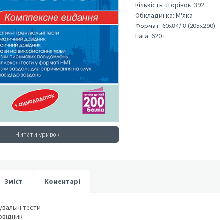
Кількість сторінок:
392
Обкладинка:
М'яка
Формат:
60х84/ 8 (205х290)
Вага:
620 г
Читати уривок
Зміст
Коментарі
увальні тести
овідник