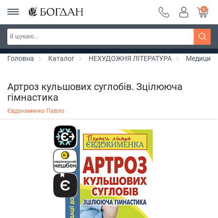
0
Серія "Чейзіана" ~ знижка 20%
Дізнатись більше
Головна
Каталог
НЕХУДОЖНЯ ЛІТЕРАТУРА
Медицин
Артроз кульшових суглобів. Зцілююча
гімнастика
Євдокименко Павло