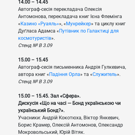
14.00 – 14.45
Автограф-сесія перекладача Олексія
Антомонова, перекладача книг Ієна Флемінга
«
Казино «Руаяль»
», «
Мунрейкер
» та циклу книг
Дуґласа Адамса «
Путівник по Галактиці для
космотуристів
».
Стенд № B 3.09
15.00 – 15.45
Автограф-сесія письменника Андрія Гулкевича,
автора книг «
Падіння Орла
» та «
Служитель
».
Стенд № B 3.09
15.00 – 15.45. Зал «Сфера».
Дискусія «Що на часі — Бонд українською чи
український Бонд?».
Учасники: Андрій Кокотюха, Віктор Янкевич,
Борис Крамер, Олексій Антомонов, Олександр
Мокровольський, Юрій Вітяк.