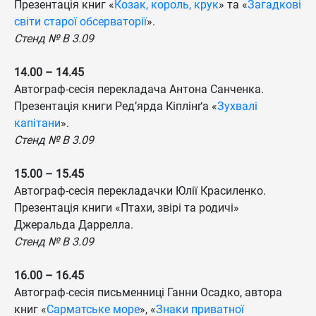
Презентація книг «
Козак, король, крук
» та «
Загадкові
світи старої обсерваторії
».
Стенд № B 3.09
14.00 – 14.45
Автограф-сесія перекладача Антона Санченка.
Презентація книги Ред’ярда Кіплінґа «
Зухвалі
капітани
».
Стенд № B 3.09
15.00 – 15.45
Автограф-сесія перекладачки Юлії Красиленко.
Презентація книги «Птахи, звірі та родичі»
Джеральда Даррелла.
Стенд № B 3.09
16.00 – 16.45
Автограф-сесія письменниці Ганни Осадко, автора
книг «
Сарматське море
», «
Знаки приватної