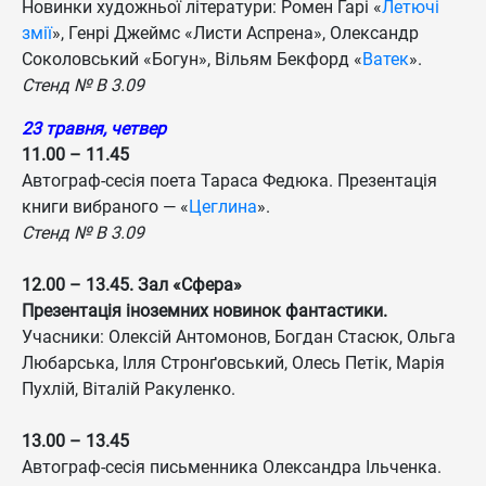
Новинки художньої літератури: Ромен Ґарі «
Летючі
змії
», Генрі Джеймс «Листи Аспрена», Олександр
Соколовський «Богун», Вільям Бекфорд «
Ватек
».
Стенд № B 3.09
23 травня, четвер
11.00 – 11.45
Автограф-сесія поета Тараса Федюка. Презентація
книги вибраного — «
Цеглина
».
Стенд № B 3.09
12.00 – 13.45. Зал «Сфера»
Презентація іноземних новинок фантастики.
Учасники: Олексій Антомонов, Богдан Стасюк, Ольга
Любарська, Ілля Стронґовський, Олесь Петік, Марія
Пухлій, Віталій Ракуленко.
13.00 – 13.45
Автограф-сесія письменника Олександра Ільченка.