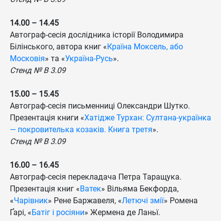
14.00 – 14.45
Автограф-сесія дослідника історії Володимира
Білінського, автора книг «
Країна Моксель, або
Московія
» та «
Україна-Русь
».
Стенд № B 3.09
15.00 – 15.45
Автограф-сесія письменниці Олександри Шутко.
Презентація книги «
Хатідже Турхан: Султана-українка
— покровителька козаків. Книга третя
».
Стенд № B 3.09
16.00 – 16.45
Автограф-сесія перекладача Петра Таращука.
Презентація книг «
Ватек
» Вільяма Бекфорда,
«
Чарівник
» Рене Баржавеля, «
Летючі змії
» Ромена
Ґарі, «
Батіг і росіяни
» Жермена де Ланьї.