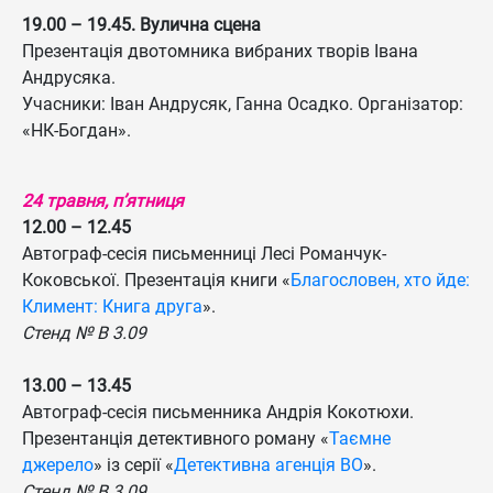
19.00 – 19.45. Вулична сцена
Презентація двотомника вибраних творів Івана
Андрусяка.
Учасники: Іван Андрусяк, Ганна Осадко. Організатор:
«НК-Богдан».
24 травня, п’ятниця
12.00 – 12.45
Автограф-сесія письменниці Лесі Романчук-
Коковської. Презентація книги «
Благословен, хто йде:
Климент: Книга друга
».
Стенд № B 3.09
13.00 – 13.45
Автограф-сесія письменника Андрія Кокотюхи.
Презентанція детективного роману «
Таємне
джерело
» із серії «
Детективна агенція ВО
».
Стенд № B 3.09