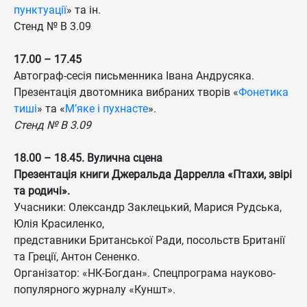
пунктуації
» та ін.
Стенд № B 3.09
17.00 – 17.45
Автограф-сесія письменника Івана Андрусяка.
Презентація двотомника вибраних творів «
Фонетика
тиші
» та «
М’яке і пухнасте
».
Стенд № B 3.09
18.00 – 18.45. Вулична сцена
Презентація книги Джеральда Даррелла «Птахи, звірі
та родичі».
Учасники: Олександр Заклецький, Марися Рудська,
Юлія Красиленко,
представники Британської Ради, посольств Британії
та Греції, Антон Сененко.
Організатор: «НК-Богдан». Спецпрограма науково-
популярного журналу «Куншт».