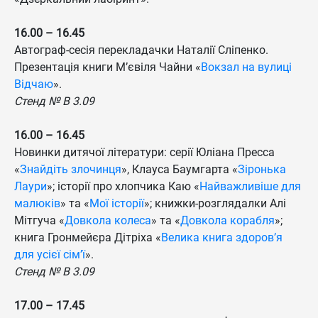
16.00 – 16.45
Автограф-сесія перекладачки Наталії Сліпенко.
Презентація книги М’євіля Чайни «
Вокзал на вулиці
Відчаю
».
Стенд № B 3.09
16.00 – 16.45
Новинки дитячої літератури: серії Юліана Пресса
«
Знайдіть злочинця
», Клауса Баумгарта «
Зіронька
Лаури
»; історії про хлопчика Каю «
Найважливіше для
малюків
» та «
Мої історії
»; книжки-розглядалки Алі
Мітгуча «
Довкола колеса
» та «
Довкола корабля
»;
книга Гронмейєра Дітріха «
Велика книга здоров’я
для усієї сім’ї
».
Стенд № B 3.09
17.00 – 17.45