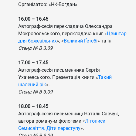
Організатор: «НК-Богдан».
16.00 – 16.45
Автограф-сесія перекладача Олександра
Мокровольського, перекладача книг «
Цвинтар
для божевільних
», «
Великий Ґетсбі
» та ін.
Стенд № B 3.09
17.00 – 17.45
Автограф-сесія письменника Сергія
Ухачевського. Презентація книги «
Такий
шалений рік
».
Стенд № B 3.09
18.00 – 18.45
Автограф-сесія письменниці Наталії Савчук,
автора роману-міфологеми «
Літописи
Семисвіття. Діти переступу
».
Стенд № B 3.09