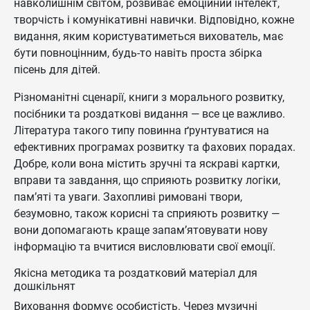
навколишнім світом, розвиває емоційний інтелект,
творчість і комунікативні навички. Відповідно, кожне
видання, яким користуватиметься вихователь, має
бути повноцінним, будь-то навіть проста збірка
пісень для дітей.
Різноманітні сценарії, книги з морального розвитку,
посібники та роздаткові видання — все це важливо.
Література такого типу повинна ґрунтуватися на
ефективних програмах розвитку та фахових порадах.
Добре, коли вона містить зручні та яскраві картки,
вправи та завдання, що сприяють розвитку логіки,
пам’яті та уваги. Захопливі римовані твори,
безумовно, також корисні та сприяють розвитку —
вони допомагають краще запам’ятовувати нову
інформацію та вчитися висловлювати свої емоції.
Якісна методика та роздатковий матеріал для
дошкільнят
Виховання формує особистість. Через музичні