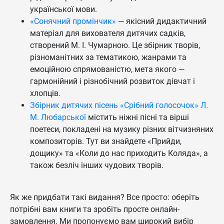
української мови.
«Сонячний промінчик»
— якісний дидактичний
матеріал для вихователя дитячих садків,
створений М. І. Чумарною. Це збірник творів,
різноманітних за тематикою, жанрами та
емоційною спрямованістю, мета якого —
гармонійний і різнобічний розвиток дівчат і
хлопців.
Збірник дитячих пісень «Срібний голосочок» Л.
М. Любарської
містить ніжні пісні та вірші
поетеси, покладені на музику різних вітчизняних
композиторів. Тут ви знайдете «Прийди,
дощику» та «Коли до нас приходить Коляда», а
також безліч інших чудових творів.
Як же придбати такі видання? Все просто: оберіть
потрібні вам книги та зробіть просте онлайн-
замовлення. Ми пропонуємо вам широкий вибір