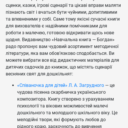
сценки, казки, ігрові сценарії та цікаві вправи маляти
пізнають світ і вчаться бути чуйними, допитливими
та впевненими у собі. Саме тому якісні сучасні книги
для вихователів є надійними помічниками для
роботи з малечею, готовою відкривати щось нове
щодня. Видавництво «Навчальна книга — Богдан»
радо пропонує вам чудовий асортимент методичної
літератури, яка вам обов’язково сподобається. Ви
можете вибрати все від дидактичних матеріалів для
дитячих садочків до книжок, що містять сценарії
весняних свят для дошкільнят:
«Співаночка для дітей» Л. А. Загрудного
— це
чудова пісенна скарбничка українського
композитора. Книгу створено з урахуванням
психології та вікових можливостей малечі
дошкільного та молодшого шкільного віку. Це
мелодійні твори, які формують любов до
рідного краю, заохочують до вивчення