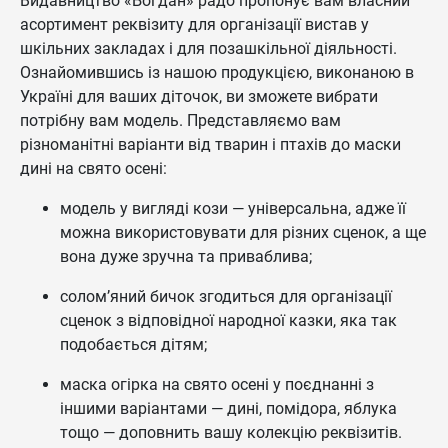
Видавництво «Богдан» радо пропонує вам власний
асортимент реквізиту для організації вистав у
шкільних закладах і для позашкільної діяльності.
Ознайомившись із нашою продукцією, виконаною в
Україні для ваших діточок, ви зможете вибрати
потрібну вам модель. Представляємо вам
різноманітні варіанти від тварин і птахів до маски
дині на свято осені:
модель у вигляді кози — універсальна, адже її
можна використовувати для різних сценок, а ще
вона дуже зручна та приваблива;
солом’яний бичок згодиться для організації
сценок з відповідної народної казки, яка так
подобається дітям;
маска огірка на свято осені у поєднанні з
іншими варіантами — дині, помідора, яблука
тощо — доповнить вашу колекцію реквізитів.