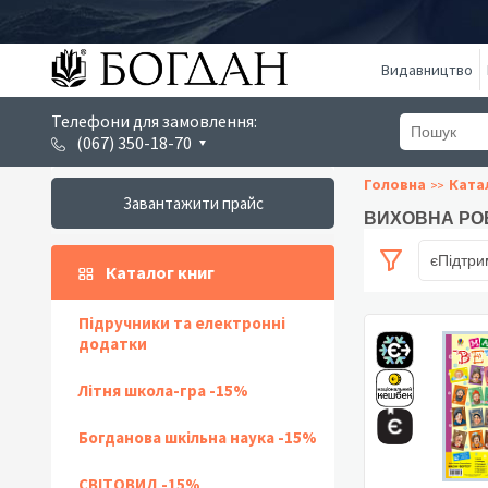
Видавництво
Телефони для замовлення:
(067) 350-18-70
Головна
Ката
Завантажити прайс
ВИХОВНА РОБ
єПідтри
Каталог книг
Підручники та електронні
додатки
Літня школа-гра -15%
Богданова шкільна наука -15%
СВІТОВИД -15%