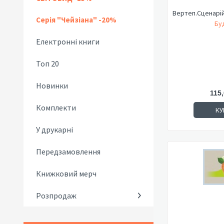
Вертеп.Сценарій
Серія "Чейзіана" -20%
Буд
Електронні книги
Топ 20
Новинки
115,
Комплекти
КУ
У друкарні
Передзамовлення
Книжковий мерч
Розпродаж