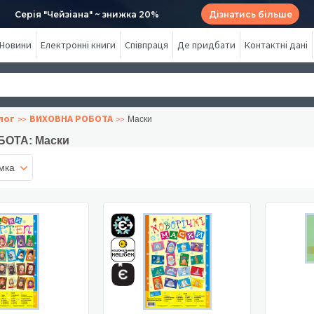
Серія "Чейзіана" ~ знижка 20%
Дізнатись більше
Новини
Електронні книги
Співпраця
Де придбати
Контактні дані
лог
ВИХОВНА РОБОТА
Маски
ОТА: Маски
мка