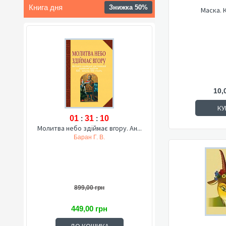
Книга дня
Знижка 50%
Маска. 
10,
КУ
01
:
31
:
09
Молитва небо здіймає вгору. Ан...
Баран Г. В.
899,00 грн
449,00 грн