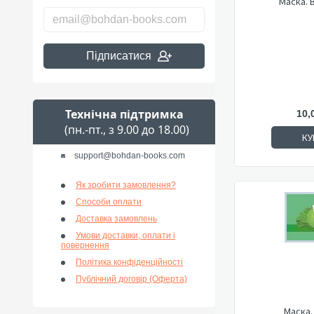
Маска. 
Підписатися
Технічна підтримка
10,
(пн.-пт., з 9.00 до 18.00)
КУ
support@bohdan-books.com
Як зробити замовлення?
Способи оплати
Доставка замовлень
Умови доставки, оплати і
повернення
Політика конфіденційності
Публічний договір (Оферта)
Маска.