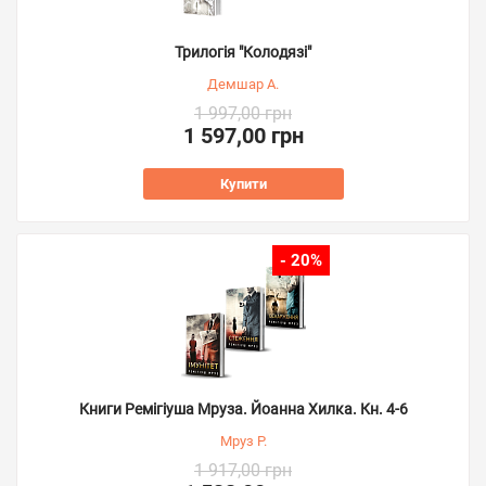
Трилогія "Колодязі"
Демшар А.
1 997,00 грн
1 597,00 грн
Купити
- 20%
Книги Ремігіуша Мруза. Йоанна Хилка. Кн. 4-6
Мруз Р.
1 917,00 грн