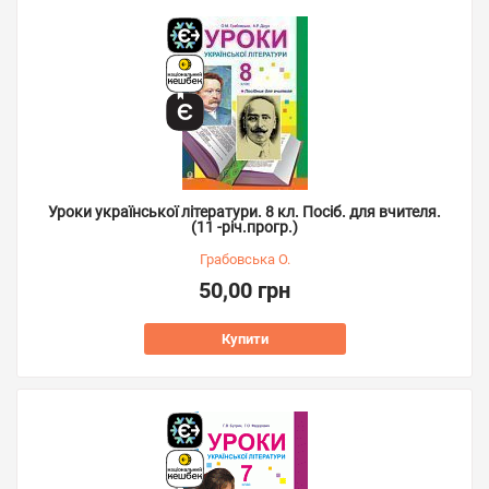
Уроки української літератури. 8 кл. Посіб. для вчителя.
(11 -річ.прогр.)
Грабовська О.
50,00 грн
Купити