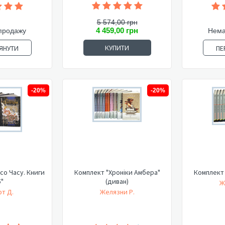
5 574,00 грн
4 459,00 грн
продажу
Нема
КУПИТИ
ЯНУТИ
ПЕ
-20%
-20%
со Часу. Книги
Комплект "Хроніки Амбера"
Комплект 
5"
(диван)
Ж
т Д.
Желязни Р.