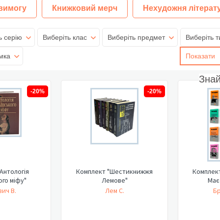
 вимогу
Книжковий мерч
Нехудожня літерат
ь серію
Виберіть клас
Виберіть предмет
Виберіть т
мка
Показати
Зна
-20%
-20%
Антологія
Комплект "Шестикнижжя
Комплект
ого міфу"
Лемове"
Має
ич В.
Лем С.
Бр