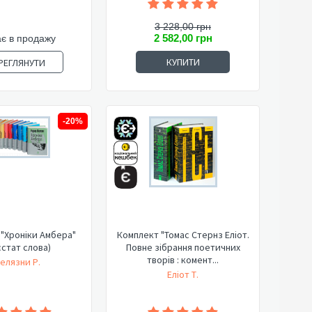
3 228,00 грн
2 582,00 грн
є в продажу
КУПИТИ
РЕГЛЯНУТИ
-20%
"Хроніки Амбера"
Комплект "Томас Стернз Еліот.
стат слова)
Повне зібрання поетичних
творів : комент...
елязни Р.
Еліот Т.