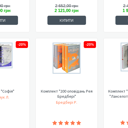
00 грн
2 652,00 грн
2 
00 грн
2 121,00 грн
1 
ИТИ
КУПИТИ
-20%
-20%
 "Софія"
Комплект "200 оповідань Рея
Комплект "
Бредбері"
"Ланселот
ук Л.
Бредбері Р.