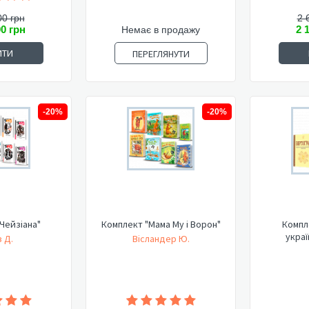
00 грн
2 
00 грн
2 
Немає в продажу
ИТИ
ПЕРЕГЛЯНУТИ
-20%
-20%
Чейзіана"
Комплект "Мама Му і Ворон"
Компл
украї
 Д.
Вісландер Ю.