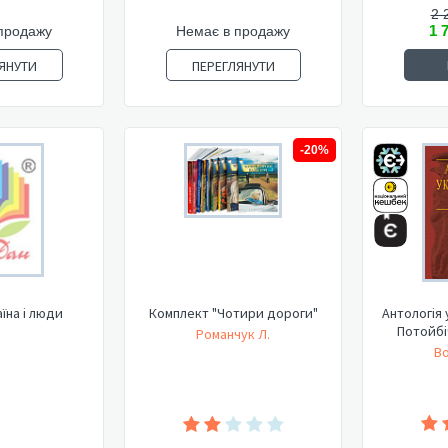
2 
1 
продажу
Немає в продажу
ЯНУТИ
ПЕРЕГЛЯНУТИ
-20%
аїна і люди
Комплект "Чотири дороги"
Антологія 
Потойбіч
Романчук Л.
Во