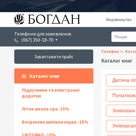
Видавництво
Телефони для замовлення:
(067) 350-18-70
Головна
Ката
Завантажити прайс
Каталог книг
Каталог книг
Дитяча лі
Підручники та електронні
додатки
Початков
Літня школа-гра -15%
Зовнішнє
Богданова шкільна наука -15%
Універсал
СВІТОВИД -15%