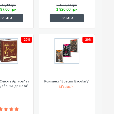
497,00 грн
2 400,00 грн
997,00 грн
1 920,00 грн
КУПИТИ
КУПИТИ
-20%
-20%
Смерть Артура" та
Комплект "Всесвіт Бас-Лаґу"
, або Лицар Воза"
М’євіль Ч.