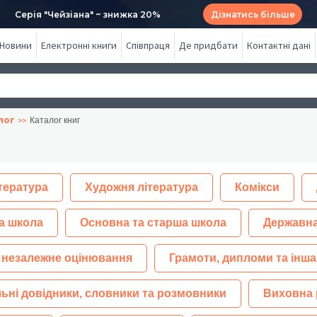
Серія "Чейзіана" ~ знижка 20%
Дізнатись більше
Новини
Електронні книги
Співпраця
Де придбати
Контактні дані
лог
Каталог книг
тература
Художня література
Комікси
а школа
Основна та старша школа
Державна
 незалежне оцінювання
Грамоти, дипломи та інша
ьні довідники, словники та розмовники
Виховна 