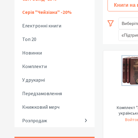
Книги на
Серія "Чейзіана" -20%
Виберіт
Електронні книги
єПідтри
Топ 20
Новинки
Комплекти
У друкарні
Передзамовлення
Книжковий мерч
Комплект "
українськ
Войтов
Розпродаж