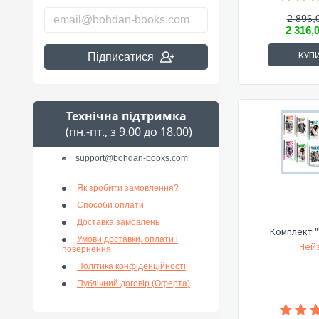
2 896,
2 316,
КУП
Підписатися
Технічна підтримка
(пн.-пт., з 9.00 до 18.00)
support@bohdan-books.com
Як зробити замовлення?
Способи оплати
Доставка замовлень
Комплект "
Умови доставки, оплати і
Чейз
повернення
Політика конфіденційності
Публічний договір (Оферта)