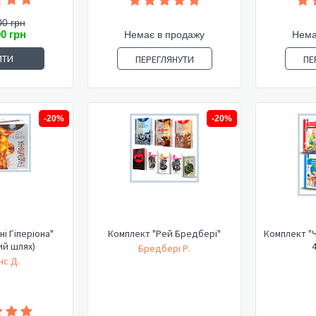
00 грн
00 грн
Немає в продажу
Нема
ИТИ
ПЕРЕГЛЯНУТИ
ПЕ
-20%
-20%
ні Гіперіона"
Комплект "Рей Бредбері"
Комплект "Ч
ий шлях)
4
Бредбері Р.
нс Д.