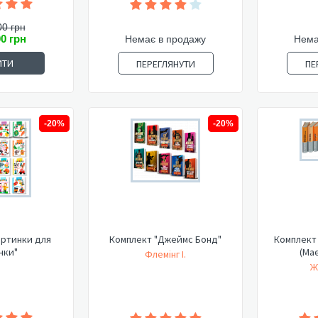
00 грн
00 грн
Немає в продажу
Нема
ИТИ
ПЕРЕГЛЯНУТИ
ПЕ
-20%
-20%
артинки для
Комплект "Джеймс Бонд"
Комплект 
нки"
(Має
Флемінг І.
Ж