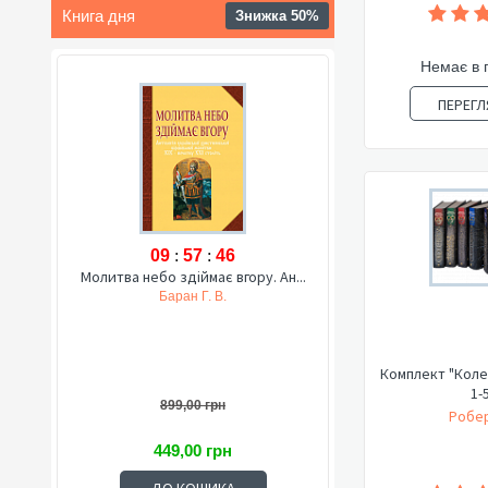
Книга дня
Знижка 50%
Немає в 
ПЕРЕГЛ
09
:
57
:
45
Молитва небо здіймає вгору. Ан...
Баран Г. В.
Комплект "Коле
1-
899,00 грн
Робер
449,00 грн