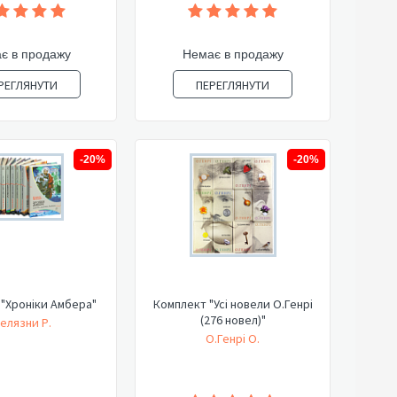
є в продажу
Немає в продажу
РЕГЛЯНУТИ
ПЕРЕГЛЯНУТИ
-20%
-20%
"Хроніки Амбера"
Комплект "Усі новели О.Генрі
(276 новел)"
елязни Р.
О.Генрі О.