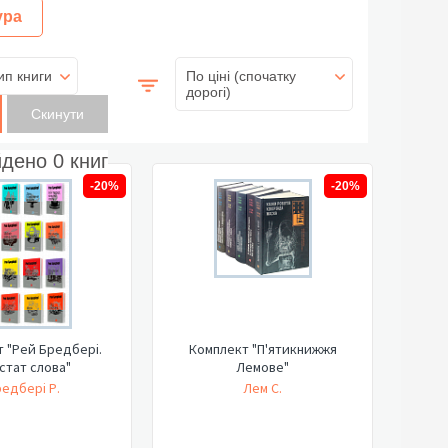
ура
ип книги
По ціні (спочатку
дорогі)
йдено
0
книг
-20%
-20%
 "Рей Бредбері.
Комплект "П'ятикнижжя
стат слова"
Лемове"
едбері Р.
Лем С.