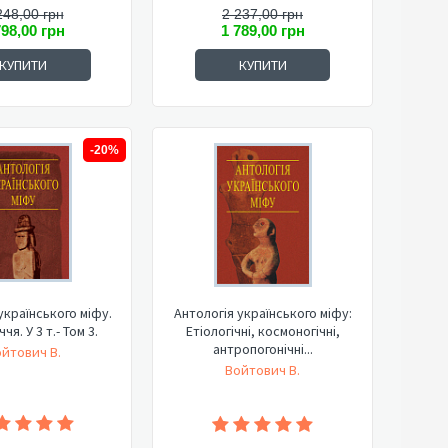
248,00 грн
2 237,00 грн
798,00 грн
1 789,00 грн
КУПИТИ
КУПИТИ
-20%
українського міфу.
Антологія українського міфу:
чя. У 3 т.- Том 3.
Етіологічні, космоногічні,
антропогонічні...
йтович В.
Войтович В.