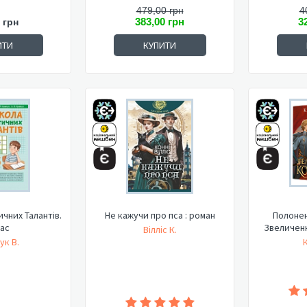
479,00 грн
4
383,00 грн
3
 грн
ИТИ
КУПИТИ
чних Талантів.
Не кажучи про пса : роман
Полонен
лас
Звеличенн
Вілліс К.
ук В.