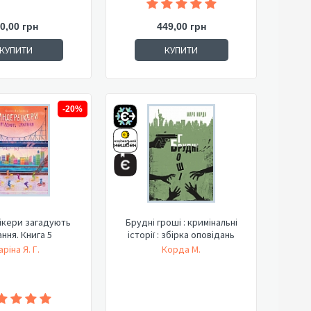
0,00 грн
449,00 грн
КУПИТИ
КУПИТИ
-20%
ікери загадують
Брудні гроші : кримінальні
ння. Книга 5
історії : збірка оповідань
аріна Я. Г.
Корда М.