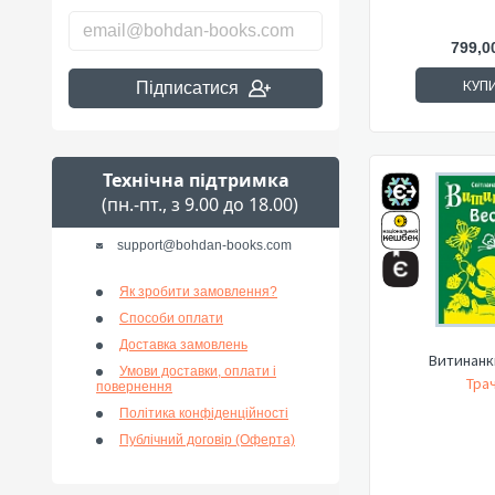
799,0
КУП
Підписатися
Технічна підтримка
(пн.-пт., з 9.00 до 18.00)
support@bohdan-books.com
Як зробити замовлення?
Способи оплати
Доставка замовлень
Витинанк
Умови доставки, оплати і
Трач
повернення
Політика конфіденційності
Публічний договір (Оферта)