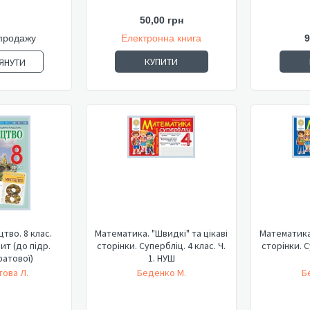
50,00 грн
продажу
Електронна книга
9
КУПИТИ
ЯНУТИ
тво. 8 клас.
Математика. "Швидкі" та цікаві
Математика.
т (до підр.
сторінки. Супербліц. 4 клас. Ч.
сторінки. С
ратової)
1. НУШ
ова Л.
Беденко М.
Б