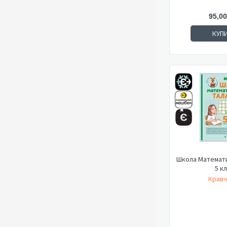
95,00
КУП
Школа Математи
5 к
Кравч