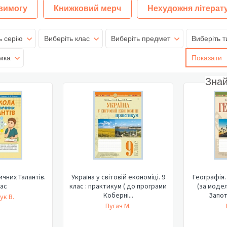
 вимогу
Книжковий мерч
Нехудожня літерат
ь серію
Виберіть клас
Виберіть предмет
Виберіть т
мка
Показати
Зна
чних Талантів.
Україна у світовій економіці. 9
Географія.
лас
клас : практикум ( до програми
(за моде
Коберні...
Запот
ук В.
Пугач М.