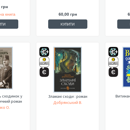
 грн
на книга
60,00 грн
6
ИТИ
КУПИТИ
 сходинок у
Витинан
Зламані сходи : роман
ричний роман
Добрянський В.
ко О.