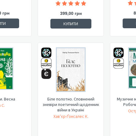
0 грн
8
399,00 грн
ИТИ
КУПИТИ
и. Весна
Біле полотно. Сповнений
Музичне м
зневіри поетичний щоденник
Робоч
 С.
війни в Україні
Ост
Хав’єр-Ґонсалес К.