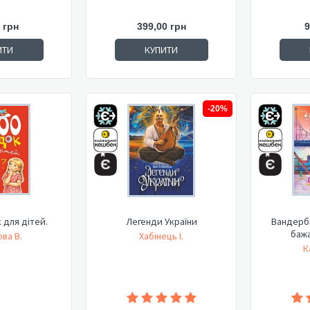
 грн
399,00 грн
9
ИТИ
КУПИТИ
-20%
 для дітей.
Легенди України
Вандерб
бажа
ва В.
Хабінець І.
К