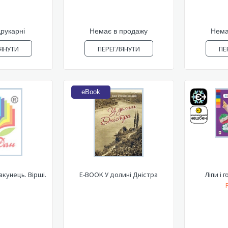
друкарні
Немає в продажу
Нема
ЯНУТИ
ПЕРЕГЛЯНУТИ
ПЕ
eBook
кунець. Вірші.
E-BOOK У долині Дністра
Ліпи і г