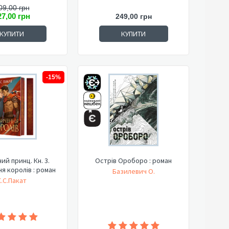
09,00 грн
27,00 грн
249,00 грн
КУПИТИ
КУПИТИ
-15%
ий принц. Кн. 3.
Острів Ороборо : роман
я королів : роман
Базилевич О.
К.С.Пакат