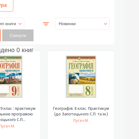
ура
ип книги
Новинки
йдено
0
книг
 9 клас : практикум
Географія. 8 клас. Практикум
льною програмою
(до Запотоцького С.П. та ін.)
оцького С.П...
Пугач М.
Пугач М.