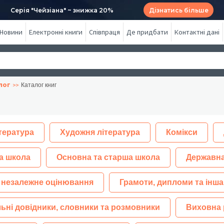
Серія "Чейзіана" ~ знижка 20%
Дізнатись більше
Новини
Електронні книги
Співпраця
Де придбати
Контактні дані
лог
Каталог книг
тература
Художня література
Комікси
а школа
Основна та старша школа
Державна
 незалежне оцінювання
Грамоти, дипломи та інша
ьні довідники, словники та розмовники
Виховна 