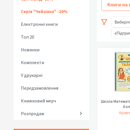
Книги на
Серія "Чейзіана" -20%
Виберіт
Електронні книги
єПідтри
Топ 20
Новинки
Комплекти
У друкарні
Передзамовлення
Книжковий мерч
Школа Математи
6 к
Кравч
Розпродаж