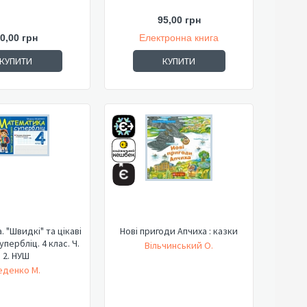
95,00 грн
0,00 грн
Електронна книга
КУПИТИ
КУПИТИ
 "Швидкі" та цікаві
Нові пригоди Апчиха : казки
упербліц. 4 клас. Ч.
Вільчинський О.
2. НУШ
еденко М.