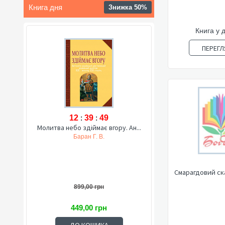
Книга дня
Знижка 50%
Книга у 
ПЕРЕГЛ
12
:
39
:
48
Молитва небо здіймає вгору. Ан...
Баран Г. В.
Смарагдовий ска
899,00 грн
449,00 грн