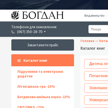
Видавництво
Телефони для замовлення:
(067) 350-18-70
Головна
Ката
Завантажити прайс
Каталог книг
Каталог книг
Дитяча лі
Підручники та електронні
додатки
Початков
Літня школа-гра -15%
Зовнішнє
Богданова шкільна наука -15%
Універсал
СВІТОВИД -15%