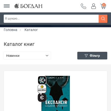
0
Серія "Вандербікери" ~ знижка 25%
Дізнатись більше
Головна
Каталог
Каталог книг
Новинки
Фільтр