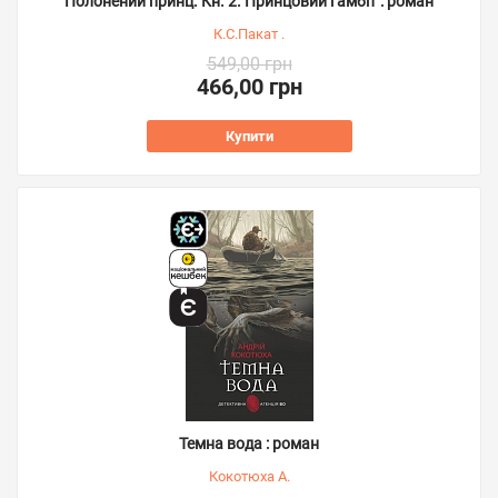
Полонений принц. Кн. 2. Принцовий гамбіт : роман
К.С.Пакат .
549,00 грн
466,00 грн
Купити
Темна вода : роман
Кокотюха А.