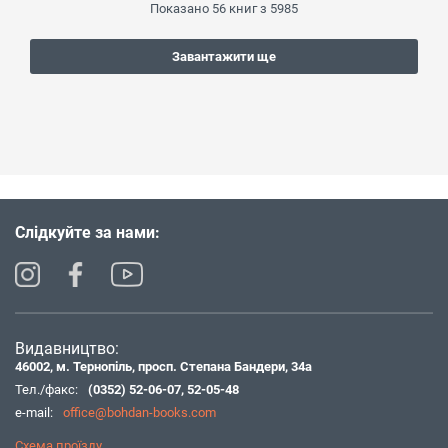
Показано
56
книг з
5985
Завантажити ще
Слідкуйте за нами:
Видавництво:
46002, м. Тернопіль, просп. Степана Бандери, 34а
Тел./факс:
(0352) 52-06-07
,
52-05-48
e-mail:
office@bohdan-books.com
Схема проїзду