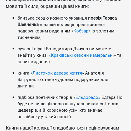
мови та її сили, обравши цікаві книги:
близька серцю кожного українця
поезія Тараса
Шевченка
в нашій колекції представлена
подарунковим виданням «
Кобзар
» із золотим
тисненням;
сучасні вірші Володимира Дячуна ви можете
знайти у книзі «
Краківські сезони камеральні
» та
інших виданнях;
книга «
Листочок дерева життя
» Анатолія
Загрудного стане чудовим подарунком для
дитини;
підбірка поетичних творів «
Ельдорадо
» Едгара По
буде не лише цікавою шанувальникам світових
шедеврів, а й корисною усім, хто вивчає
англійську у такий спосіб.
Книги нашої колекції сподобаються поціновувачам