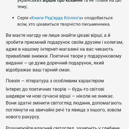
українських
віршів про кохання
та не тільки на цю
тему;
Серія «
Книги Ред’ярда Кіплінґа
» сподобається
всім, хто цікавиться творчістю письменника.
Ви маєте нагоду не лише знайти цікаві вірші, а й
зробити приємний подарунок своїм друзям і колегам,
адже в нашому інтернет-магазині на вас чекають
привабливі знижки. Поетичні твори у подарунковому
виданні — це дуже доречний подарунок, який
відображає ваш гарний смак.
Поезія — література з особливим характером
Інтерес до поетичних творів — будь-то світові
шедеври чи нові сучасні вірші — ніколи не зникає.
Вони здатні змінити світогляд людини, допомагають
поглянути на звичайні речі та явища з іншого, зовсім
нового ракурсу.
Розширюйте власний світогляд, зазирніть у глибини