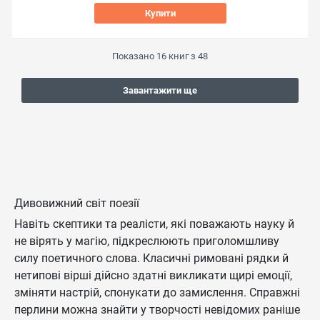
Купити
Показано
16
книг з
48
Завантажити ще
Дивовижний світ поезії
Навіть скептики та реалісти, які поважають науку й
не вірять у магію, підкреслюють приголомшливу
силу поетичного слова. Класичні римовані рядки й
нетипові вірші дійсно здатні викликати щирі емоції,
зміняти настрій, спонукати до замислення. Справжні
перлини можна знайти у творчості невідомих раніше