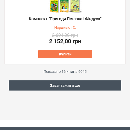
Комплект "Пригоди Петсона і Фіндуса"
Нордквіст С.
2 691,00 грн
2 152,00 грн
Купити
Показано
16
книг з
6045
Завантажити ще