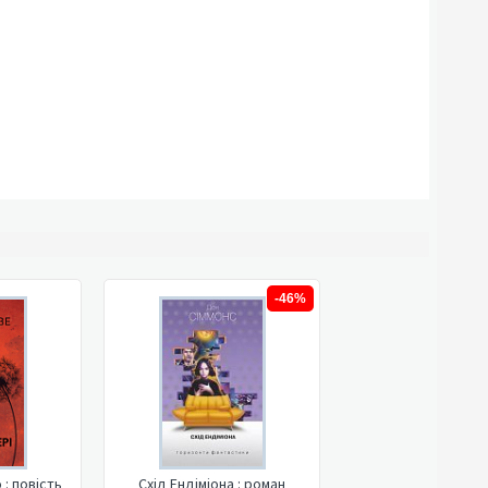
-46%
: повість
Схід Ендіміона : роман