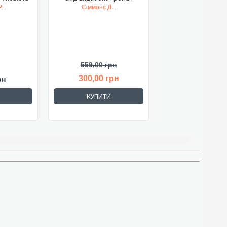
. .
Сіммонс Д. .
559,00 грн
300,00 грн
рн
КУПИТИ