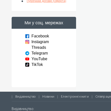
Публічний договір (Оферта)
Ми у соц. мережах
Facebook
Instagram
Threads
Telegram
YouTube
TikTok
Видавництво
Новини
Електронні книги
Співпраця
|
|
|
|
Видавництво: