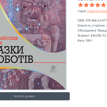
Серія
:
Горизонти фа
ISBN:
978-966-10-477
Кількість сторінок:
Обкладинка:
Тверд
Формат:
84х100/ 32 
Вага:
188 г
Читати уривок