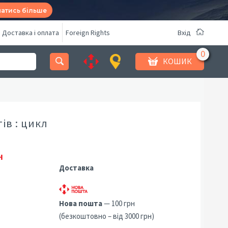
натись більше
Доставка і оплата
Foreign Rights
Вхід
КОШИК
ів : цикл
н
Доставка
Нова пошта
— 100 грн
(безкоштовно – від 3000 грн)