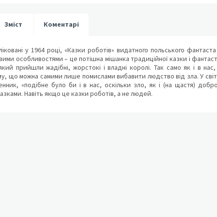
Зміст
Коментарі
ліковані у 1964 році, «Казки роботів» видатного польського фантаст
ими особливостями – це потішна мішанка традиційної казки і фантаст
 який прийшли жадібні, жорстокі і владні королі. Так само як і в нас
му, що можна самими лише помислами вибавити людство від зла. У світі 
нник, «подібне було би і в нас, оскільки зло, як і (на щастя) добр
азками. Навіть якщо це казки роботів, а не людей.