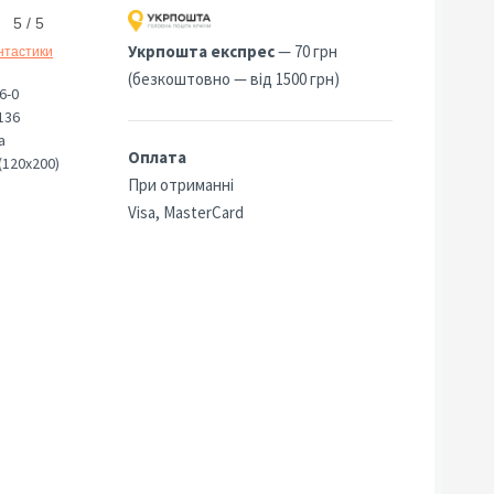
5 / 5
Укрпошта експрес
— 70 грн
нтастики
(безкоштовно — від 1500 грн)
6-0
136
а
Оплата
(120х200)
При отриманні
Visa, MasterCard