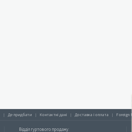
Де придбати
Контактні дані
Доставка і оплата
Foreign 
|
|
|
|
Відділ гуртового продажу: