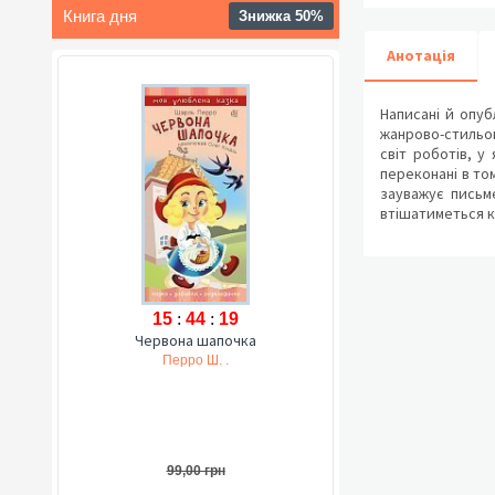
Книга дня
Знижка 50%
Анотація
Написані й опуб
жанрово-стильов
світ роботів, у
переконані в то
зауважує письме
втішатиметься к
15
:
44
:
18
Червона шапочка
Перро Ш. .
99,00 грн