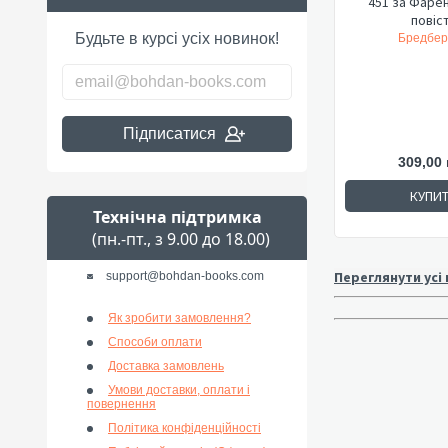
451 за Фарен
повіс
Будьте в курсі усіх новинок!
Бредбері 
Підписатися
309,00 
КУПИ
Технічна підтримка
(пн.-пт., з 9.00 до 18.00)
Переглянути усі
support@bohdan-books.com
Як зробити замовлення?
Способи оплати
Доставка замовлень
Умови доставки, оплати і
повернення
Політика конфіденційності