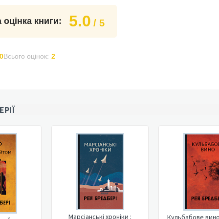
5.0
 оцінка книги:
/ 5
0
Всього оцінок:
2
ЕРІЇ
Марсіанські хроніки :
Кульбабове вино 