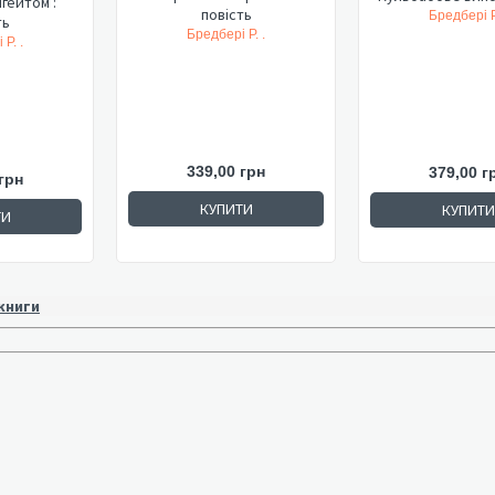
гейтом :
повість
Бредбері Р
ть
Бредбері Р. .
Р. .
339,00 грн
379,00 г
грн
КУПИТИ
КУПИТИ
ТИ
 книги