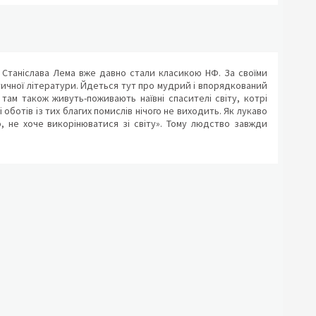
а Станіслава Лема вже давно стали класикою НФ. За своїми
ичної літератури. Йдеться тут про мудрий і впорядкований
, там також живуть-поживають наївні спасителі світу, котрі
оботів із тих благих помислів нічого не виходить. Як лукаво
о, не хоче викорінюватися зі світу». Тому людство завжди