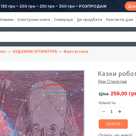
50 грн ~ 200 грн ~ 250 грн ~ 300 грн ~ РОЗПРОДАЖ
Діз
Новини
Електронні книги
Співпраця
Де придбати
Контактні дані
лог
ХУДОЖНЯ ЛІТЕРАТУРА
Фантастика
Казки робот
Лем Станіслав
Ціна
259,00 гр
:
Кількість:
КУПИТИ
Оцініть цю книгу!