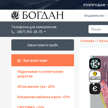
РОЗПРОДАЖ ~ 1
Видавництво
Телефони для замовлення:
(067) 350-18-70
Головна
Ката
Завантажити прайс
Каталог книг
Підручники та електронні
додатки
Літня школа-гра -15%
Богданова шкільна наука -15%
СВІТОВИД -15%