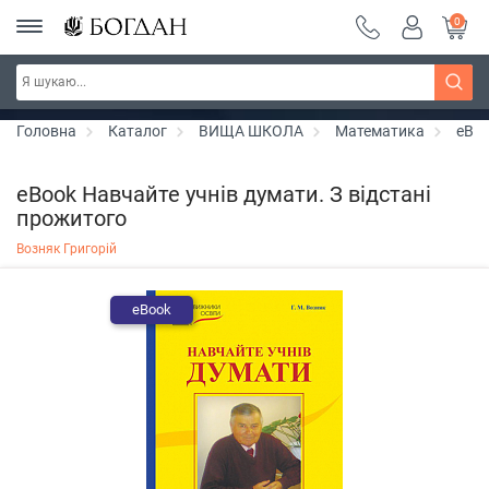
0
РОЗПРОДАЖ ~ 150 грн ~ 200 грн ~ 250 грн ~
Дізнатись більше
300 грн ~ РОЗПРОДАЖ
Головна
Каталог
ВИЩА ШКОЛА
Математика
eBoo
eBook Навчайте учнів думати. З відстані
прожитого
Возняк Григорій
eBook